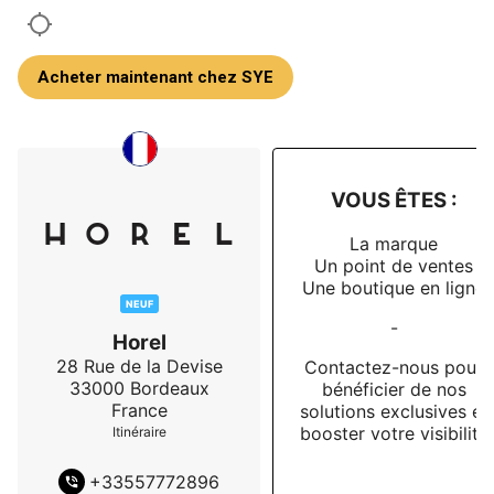
Acheter maintenant chez SYE
VOUS ÊTES :
La marque
Un point de ventes
Une boutique en ligne
NEUF
-
Horel
28 Rue de la Devise
Contactez-nous pour
33000
Bordeaux
bénéficier de nos
France
solutions exclusives et
booster votre visibilité
Itinéraire
+
33557772896