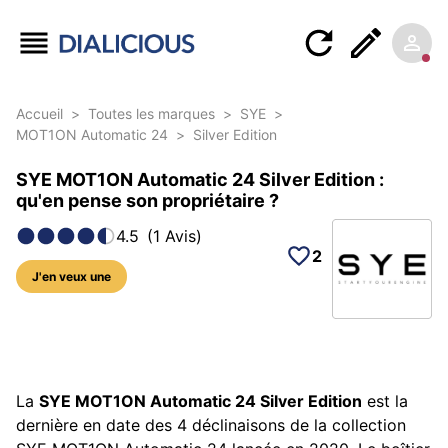
Accueil
>
Toutes les marques
>
SYE
>
MOT1ON Automatic 24
>
Silver Edition
SYE MOT1ON Automatic 24 Silver Edition :
qu'en pense son propriétaire ?
4.5
(
1
Avis
)
2
J'en veux une
10 photos sur cette référence
La
SYE MOT1ON Automatic 24 Silver Edition
est la
dernière en date des 4 déclinaisons de la collection