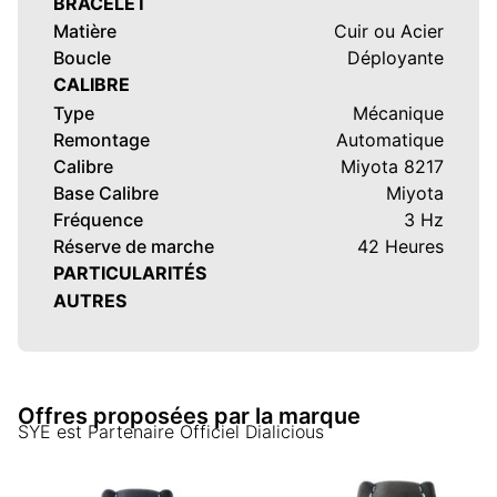
BRACELET
Matière
Cuir ou Acier
Boucle
Déployante
CALIBRE
Type
Mécanique
Remontage
Automatique
Calibre
Miyota 8217
Base Calibre
Miyota
Fréquence
3 Hz
Réserve de marche
42 Heures
PARTICULARITÉS
AUTRES
Offres proposées par la marque
SYE
est Partenaire Officiel Dialicious