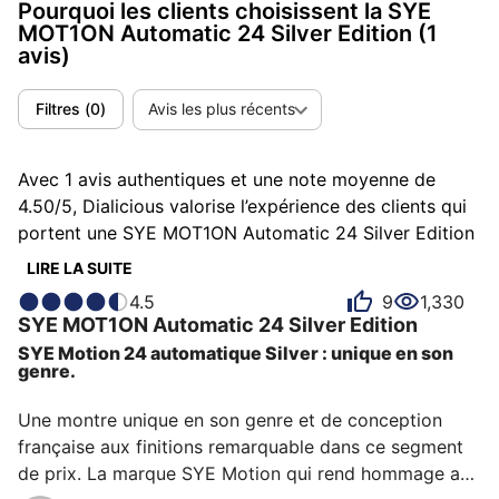
Pourquoi les clients choisissent la SYE
MOT1ON Automatic 24 Silver Edition
(1
avis)
Filtres
(
0
)
Avis les plus récents
Avec 1 avis authentiques et une note moyenne de
4.50/5, Dialicious valorise l’expérience des clients qui
portent une SYE MOT1ON Automatic 24 Silver Edition
. Chaque avis est une source d’inspiration pour
LIRE LA SUITE
comprendre ce qui rend la MOT1ON Automatic 24
4.5
9
1,330
Silver Edition unique aux yeux de ses possesseurs.
SYE
MOT1ON Automatic 24
Silver Edition
Certains la décrivent comme atypique, d'autres
SYE Motion 24 automatique Silver : unique en son
comme conceptuelle ou sportive et chacun a des
genre.
raisons personnelles d’aimer sa MOT1ON Automatic 24
Silver Edition pour son design, son confort ou encore
Une montre unique en son genre et de conception 
sa précision.
française aux finitions remarquable dans ce segment 
de prix. La marque SYE Motion qui rend hommage aux 