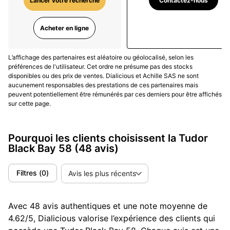
Contactez-nous
Lancer votre recherche
surtout confrontée à la réalité du terrain pour vous
aider à faire votre choix parmi les différentes
Acheter en ligne
références... sans parler de la petite soeur, la
Tudor
Black Bay 54
.
L’affichage des partenaires est aléatoire ou géolocalisé, selon les
Pour
choisir la référence Tudor Black Bay 58
qui vous
préférences de l'utilisateur. Cet ordre ne présume pas des stocks
disponibles ou des prix de ventes. Dialicious et Achille SAS ne sont
correspond le mieux, les avis clients Dialicious sont
aucunement responsables des prestations de ces partenaires mais
une précieuse ressource pour évaluer les différents
peuvent potentiellement être rémunérés par ces derniers pour être affichés
modèles à travers l'expérience réelle des clients.
sur cette page.
D'autres clients pourraient lui préférer sa grande
soeur, la
Rolex Submariner
, mais là c'est une autre
Pourquoi les clients choisissent la Tudor
histoire...
Black Bay 58
(48 avis)
(Mise à jour Septembre 2023)
Filtres
(
0
)
Avis les plus récents
Avec 48 avis authentiques et une note moyenne de
4.62/5, Dialicious valorise l’expérience des clients qui