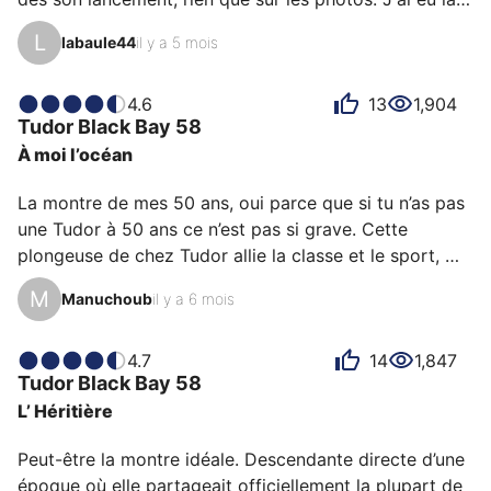
chance de pouvoir l'essayer rapidement sans pouvoir 
L
labaule44
il y a 5 mois
l'acheter pour autant. Cela m'a forcé malgré moi à 
réfléchir et à plus que jamais me dire que j'allais 
l'acheter selon les dispos de l'époque ! Quelques 
4.6
13
1,904
Tudor
Black Bay 58
semaines après son lancement je suis allé l'acheter 
À moi l’océan
lors d'un week-end à Paris chez Bucherer vers la place 
de l'Opéra.

La montre de mes 50 ans, oui parce que si tu n’as pas 
une Tudor à 50 ans ce n’est pas si grave. Cette 
Après plus de 3 ans au poignet, je…
plongeuse de chez Tudor allie la classe et le sport, 
portable en toutes circonstance, j’aime 
M
Manuchoub
il y a 6 mois
particulièrement sa lunette en aluminium, les détails 
sont assez fous, je ne me lasse jamais de la porter et 
la retrouver est toujours un bonheur. La taille pour 
4.7
14
1,847
Tudor
Black Bay 58
mon poignet de 16,5 est juste parfaite, et ce bleu 
L’ Héritière
ahhhhh ce bleu est unique et tellement attirant. Bref 
j’adore cette montre, j’ai mis un événement particulier 
Peut-être la montre idéale. Descendante directe d’une 
à…
époque où elle partageait officiellement la plupart de 