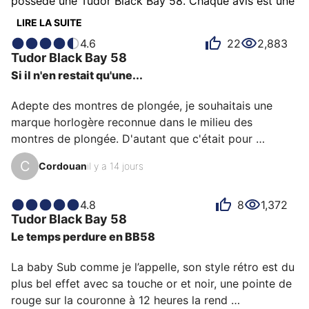
possède une Tudor Black Bay 58. Chaque avis est une
source d’inspiration pour comprendre ce qui rend la
LIRE LA SUITE
Tudor Black Bay 58 unique aux yeux de ses
4.6
22
2,883
possesseurs. Certains la décrivent comme aboutie,
Tudor
Black Bay 58
d'autres comme polyvalente ou confortable et chacun
Si il n'en restait qu'une...
a des raisons personnelles d’aimer sa Black Bay 58
pour sa précision, son design ou encore son émotion.
Adepte des montres de plongée, je souhaitais une 
marque horlogère reconnue dans le milieu des 
montres de plongée. D'autant que c'était pour 
marquer mes 50 ans. Ayant équipée la marine 
C
Cordouan
il y a 14 jours
nationale, Tudor correspondait à mon cahier des 
charges. Je me suis orienté vers la BB58 car plus 
versatile que la pelagos. La navy représente plus 
4.8
8
1,372
Tudor
Black Bay 58
l'esprit Tudor que la gilt avec sa couleur "bleue Tudor". 
Le temps perdure en BB58
Elle lui confère à mon sens plus de personnalité. La 
finition me semble de très bonne facture avec ses 
La baby Sub comme je l’appelle, son style rétro est du 
chanfreins polis qui lui do…
plus bel effet avec sa touche or et noir, une pointe de 
rouge sur la couronne à 12 heures la rend 