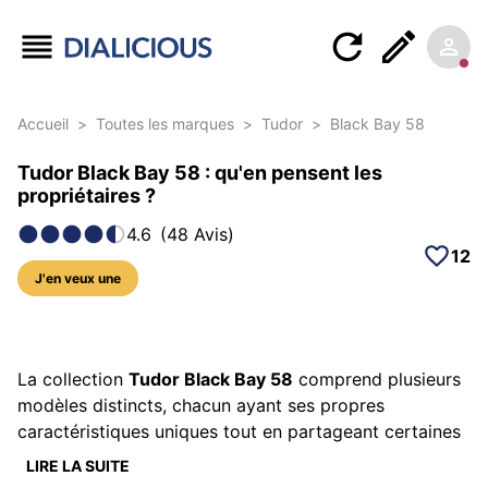
Accueil
>
Toutes les marques
>
Tudor
>
Black Bay 58
Tudor Black Bay 58 : qu'en pensent les
propriétaires ?
4.6
(
48
Avis
)
12
J'en veux une
314 photos sur ce modèle
La collection
Tudor Black Bay 58
comprend plusieurs
modèles distincts, chacun ayant ses propres
caractéristiques uniques tout en partageant certaines
spécifications communes comme le mouvement, le
LIRE LA SUITE
boîtier ou le niveau de finition. La Tudor Black 58 est