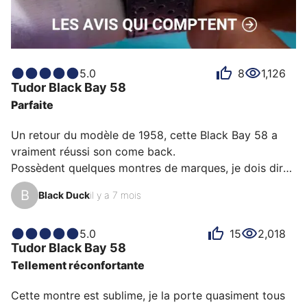
5.0
8
1,126
Tudor
Black Bay 58
Parfaite
Un retour du modèle de 1958, cette Black Bay 58 a 
vraiment réussi son come back. 

Possèdent quelques montres de marques, je dois dire 
que cette BB 58 coche toutes les cases.

B
Black Duck
il y a 7 mois
Sa lunette en aluminium - son boîtier en 39mn - sa 
couronne à la dimension parfaite - ses index certis 
d'or, comme ses aiguilles - son bracelet très 
5.0
15
2,018
Tudor
Black Bay 58
confortable - son aspect à la fois vitange et moderne. 

Tellement réconfortante
Je rajouterai que le fermoir est d'une qualité que je ne 
retrouve nul part, de ce que je connais, ainsi que la 
Cette montre est sublime, je la porte quasiment tous 
sensation du remontage extrême…