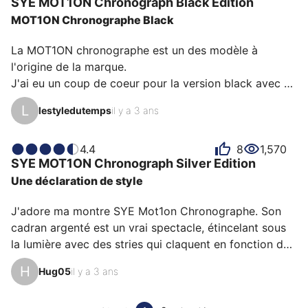
SYE
MOT1ON Chronograph
Black Edition
MOT1ON Chronographe Black
La MOT1ON chronographe est un des modèle à 
l'origine de la marque.

J'ai eu un coup de coeur pour la version black avec 
son bracelet en cuir whiskey car je trouve l'association 
L
lestyledutemps
il y a 3 ans
des couleur dingue.

Le fait que le bracelet épouse le cadran est juste top, 
et l'avantage de la marque SYE, c'est qu'elle propose 
4.4
8
1,570
SYE
MOT1ON Chronograph
Silver Edition
énormément de couleur de bracelet cuir, ce qui 
Une déclaration de style
permet de donner différents looks à cette 
chronographe, et le système de changement de 
J'adore ma montre SYE Mot1on Chronographe. Son 
bracelet est vraiment dans l'esprit de la marque, nous 
cadran argenté est un vrai spectacle, étincelant sous 
avons l'impressions de ch…
la lumière avec des stries qui claquent en fonction de 
la luminosité. Le bracelet bleu, moderne et élégant, 
H
Hug05
il y a 3 ans
offre un contraste parfait. J'apprécie particulièrement 
la fonction chronographe avec son aiguille, qui ajoute 