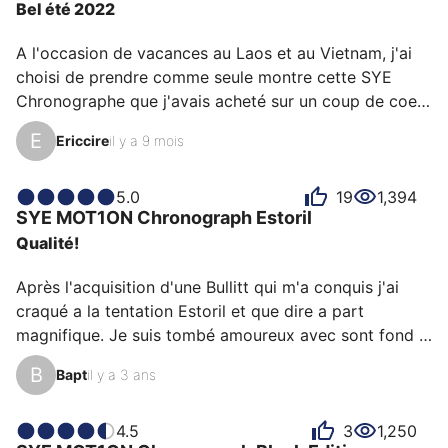
Bel été 2022
sur le site de la marque pour essayer de comprendre 
comment fonctionnant le mouvement à l’intérieur. 
A l'occasion de vacances au Laos et au Vietnam, j'ai 
C’est u…
choisi de prendre comme seule montre cette SYE 
Chronographe que j'avais acheté sur un coup de coeur 
mais sans jamais l'avoir vraiment porté. Cela a été une 
E
Ericcire
il y a 9 mois
révélation de porter une montre complètement 
inconnue et au design très différent des 
chronographes que je peux connaître. La forme du 
5.0
19
1,394
SYE
MOT1ON Chronograph
Estoril
boitier est très particulière proche d'une soucoupe 
Qualité!
volante. Au soleil asiatique, le cadran strié et les sous 
conteurs claquent de 1000 feux. Au départ je la 
Après l'acquisition d'une Bullitt qui m'a conquis j'ai 
portais avec un br…
craqué a la tentation Estoril et que dire a part 
magnifique. Je suis tombé amoureux avec sont fond 
bleu qui nuance suivant la lumière sont cadran poli qui 
B
Bapt
il y a 3 ans
attire l'oeil et le bracelet acier qui lui donne une 
finition parfaite.

SYE je recommande+++
4.5
3
1,250