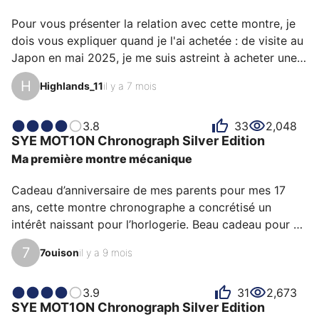
Je vous partage mes premières impressions mais 
Pour vous présenter la relation avec cette montre, je 
aussi mes clés de lecture d’une marque discrète qui n’a 
dois vous expliquer quand je l'ai achetée : de visite au 
pas choisi la faci…
Japon en mai 2025, je me suis astreint à acheter une 
montre là-bas : moins cher et les japonaises ne sont 
H
Highlands_11
il y a 7 mois
pas pour me déplaire... magasins Seiko, Citizen, etc. 
Mais aussi Tudor, etc. j'étais déçu de nombreuses 
montres et avais dévolu mon choix sur une Tudor 
3.8
33
2,048
SYE
MOT1ON Chronograph
Silver Edition
Black Bay...Bref, rien à voir mais une opportunité 
Ma première montre mécanique
financière. Et le jour où je veux aller l'acheter, le 
magasin est fermé, je repartais le lendemain.…
Cadeau d’anniversaire de mes parents pour mes 17 
ans, cette montre chronographe a concrétisé un 
intérêt naissant pour l’horlogerie. Beau cadeau pour 
cadeau pour commencer dans l’horlogerie, moi qui 
7
7ouison
il y a 9 mois
n’avais jusque-là qu’une Casio LCD et mon téléphone. 
A force d’essayer ses montres je me suis pris au jeu 
d’essayer de comprendre quelles mécaniques pouvait 
3.9
31
2,673
SYE
MOT1ON Chronograph
Silver Edition
se cacher dans ces petits objets. Je suis donc allé voir 