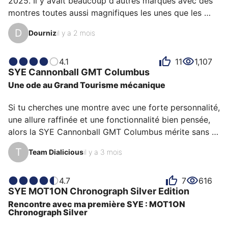
2025. Il y avait beaucoup d'autres marques avec des 
montres toutes aussi magnifiques les unes que les 
autres. Mais j'ai vraiment flashé sur SYE et Arnaud, 
D
Dourniz
il y a 2 mois
son créateur.

C'est surtout le concept novateur du bracelet qui m'a 
séduit. Il se fond avec la montre, est confortable et 
4.1
11
1,107
SYE
Cannonball GMT
Columbus
pratique.

Une ode au Grand Tourisme mécanique
De plus, il est facile de le changer. J'ai pris la Bullitt 
Titanium, et j'ai ajouté un bracelet. Le cadran offre des 
Si tu cherches une montre avec une forte personnalité, 
reflets magnifiques, les index et les aiguilles ressortent 
une allure raffinée et une fonctionnalité bien pensée, 
très b…
alors la SYE Cannonball GMT Columbus mérite sans 
aucun doute ton attention. Forgée dans l’esprit des 
T
Team Dialicious
il y a 3 mois
grandes épopées automobiles d'époque, elle s'inscrit 
dans l’ADN du nom Cannonball (course de voitures 
illégale mythique aux États-Unis durant les années 
4.7
7
616
SYE
MOT1ON Chronograph
Silver Edition
70s) et transpose cette idée de liberté à votre 
Rencontre avec ma première SYE : MOT1ON
poignet.

Chronograph Silver