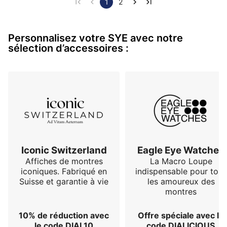
un côté fonctionnel et coloré à son esthétique 
1
2
raffinée.

Personnalisez votre SYE avec notre
sélection d’accessoires :
La marque SYE évoque la passion des sports 
mécaniques et cela a contribué à mon choix. A chaque 
regard sur mon poignet, je ressens une fierté…
Iconic Switzerland
Eagle Eye Watches
Affiches de montres
La Macro Loupe
iconiques. Fabriqué en
indispensable pour tous
Suisse et garantie à vie
les amoureux des
montres
10% de réduction avec
Offre spéciale avec le
le code DIAL10
code DIALICIOUS