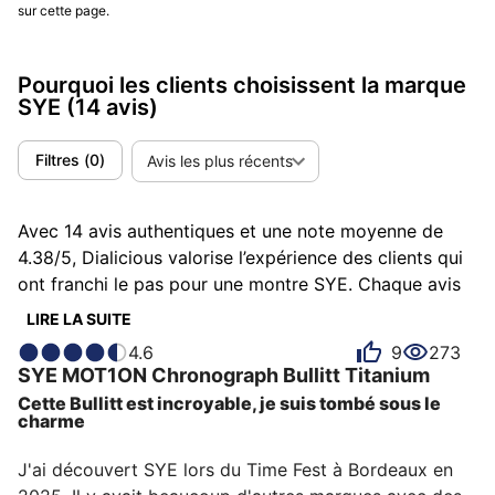
sur cette page.
Pourquoi les clients choisissent la marque
SYE
(14 avis)
Filtres
(
0
)
Avis les plus récents
Avec 14 avis authentiques et une note moyenne de
4.38/5, Dialicious valorise l’expérience des clients qui
ont franchi le pas pour une montre SYE. Chaque avis
est une source d’inspiration pour comprendre ce qui
LIRE LA SUITE
rend SYE unique aux yeux de ses possesseurs.
4.6
9
273
Certains la décrivent comme atypique, d'autres
SYE
MOT1ON Chronograph
Bullitt Titanium
comme chic ou élégante et chacun a des raisons
Cette Bullitt est incroyable, je suis tombé sous le
personnelles d’aimer sa SYE pour son design, son
charme
rapport qualité-prix ou encore son confort.
J'ai découvert SYE lors du Time Fest à Bordeaux en 