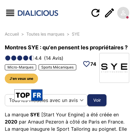
Accueil
>
Toutes les marques
>
SYE
Montres SYE : qu'en pensent les propriétaires ?
4.4
(
14
Avis
)
74
Micro-Marques
Sports Mécaniques
J'en veux une
199 photos sur cette marque
Tous les modèles avec un avis
Voir
La marque
SYE
[Start Your Engine] a été créée en
2020
par Arnaud Pezeron à côté de Paris en France.
La marque inaugure le Sport Tailoring au poignet. Elle