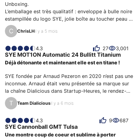
SYE fait son chemin à partir de son ADN mécanique et 
Unboxing.

cartoon et propose une itération exigeante de…
L’emballage est très qualitatif : enveloppe à bulle noire 
estampillée du logo SYE, jolie boîte au toucher peau 
de pêche protégée par une solide sur-boîte illustrée 
C
ChrisLH
il y a 5 mois
du motard emblématique de la marque. La boîte est 
fermée par un volet magnétique qui ouvre sur un 
premier étage sur lequel apparaît la montre, la plaque 
4.3
27
3,001
SYE
MOT1ON Automatic 24
Bullitt Titanium
de verrouillage, la vis et l’outil Fastback. Le tiroir 
Déjà détonante et maintenant elle est en titane !
inférieur renferme le bracelet en cuir équipé d’une 
boucle déployante très soignée. Ce bracelet, au cœur 
SYE fondée par Arnaud Pezeron en 2020 n’est pas une 
du système SYE, est somptueux : c…
inconnue. Arnaud était venu présentée sa marque sur 
la chaîne Dialicious dans Startup-Heures, le rendez-
vous des entrepreneurs de l’horlogerie. A l’occasion de 
T
Team Dialicious
il y a 6 mois
ses derniers lancements, je lui ai demandé de me 
prêter le prototype de la nouvelle SYE MOT1ON 
Automatic 24 Bullitt intégralement en titane… qui vient 
4.3
9
687
SYE
Cannonball GMT
Tulsa
tout juste d'être commercialisée !

Une montre coup de coeur et sublime à porter