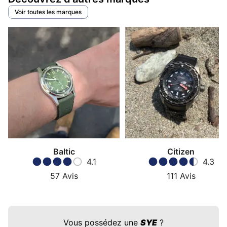
Voir toutes les marques
Baltic
Citizen
4.1
4.3
57
Avis
111
Avis
Vous possédez une
SYE
?