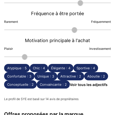
SYE
est indépendante et produit plusieurs centaines
montres par an tous modèles confondus. Pour choisir
une SYE qui vous correspond le mieux, les
avis clients
Fréquence à être portée
Dialicious
sont une précieuse ressource pour évaluer
Rarement
Fréquemment
chacun des différents modèles à travers l'expérience
réelle des clients.
Motivation principale à l'achat
Consultez le
Classement des meilleures marques de
montres françaises
dont SYE fait partie.
Plaisir
Investissement
(Mise à jour Novembre 2023)
Atypique : 5
Chic : 4
Élégante : 4
Sportive : 4
Confortable : 3
Unique : 3
Attractive : 2
Aboutie : 2
Conceptuelle : 2
Convaincante : 2
Voir tous les adjectifs
Le profil de SYE est basé sur 14 avis de propriétaires
Offres proposées par la marque