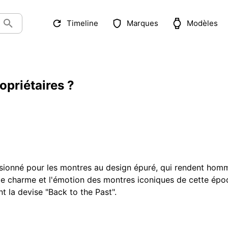
Timeline
Marques
Modèles
opriétaires ?
ssionné pour les montres au design épuré, qui rendent homm
le charme et l'émotion des montres iconiques de cette épo
 la devise "Back to the Past".
ques de la BND MN ?