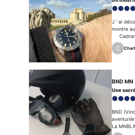
J ‘ ai déc
montre au 
     Cadran
Index avec
C
Char
nuit et en 
BND
MN
Une sacré
BND (Vince
aventurière
La MNBLA e
son poids 