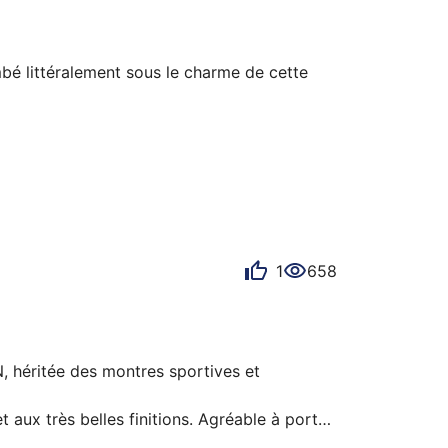
mbé littéralement sous le charme de cette 
1
658
, héritée des montres sportives et 
ux très belles finitions. Agréable à porter, 
celet) mais rappelle qu'on a au poignet un 