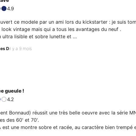
4.9
ouvert ce modele par un ami lors du kickstarter : je suis to
look vintage mais qui a tous les avantages du neuf .

 ultra lisible et sobre lunette et 

 un luminova hyper efficace la 

les D
il y a 9 mois
plongée .

      Bref je suis sous le charme 
e gueule !
4.2
nt Bonnaud) réussit une très belle oeuvre avec la série MN
s des 60' et 70'. 

st une montre sobre et racée, au caractère bien trempé et a
se ressent légèrement (j'aime bien ne pas trop serrer le bra