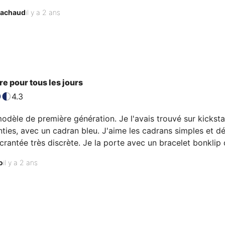
ieurs essais de combinaisons de bracelets le choix est difficil
achaud
il y a 2 ans
l'aurez compris, cette BND est topissime. Alors n'attendez p
e pour tous les jours
4.3
odèle de première génération. Je l'avais trouvé sur kickstar
ties, avec un cadran bleu. J'aime les cadrans simples et dé
rantée très discrète. Je la porte avec un bracelet bonklip
en été quand le poignet gonfle😉
o
il y a 2 ans