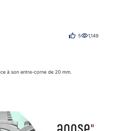
son centre un liseré crème qui rappelle 
5
1,149
râce à son entre-corne de 20 mm.

puis que je l'ai eu !    
