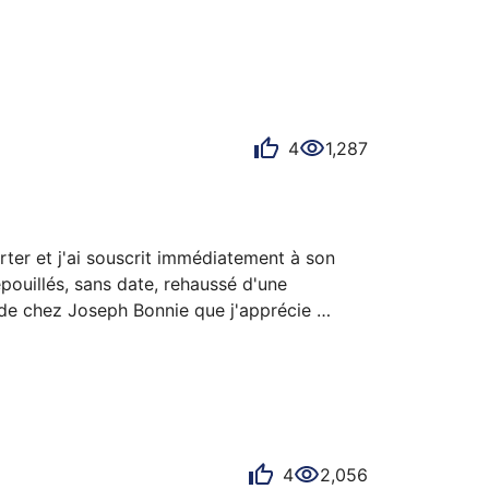
e tant tout lui va ! 

lus : Foncez les yeux fermés....
4
1,287
ter et j'ai souscrit immédiatement à son 
pouillés, sans date, rehaussé d'une 
 de chez Joseph Bonnie que j'apprécie 
4
2,056