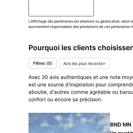
(Mise à jour Septembre 2023)
L’affichage des partenaires est aléatoire ou géolocalisé, selon 
aucunement responsables des prestations de ces partenaires ma
Pourquoi les clients choisiss
Filtres
(
0
)
Avis les plus récents
Avec 30 avis authentiques et une note moye
est une source d’inspiration pour comprend
aboutie, d'autres comme agréable ou baroud
confort ou encore sa précision.
BND
MN
Un must 