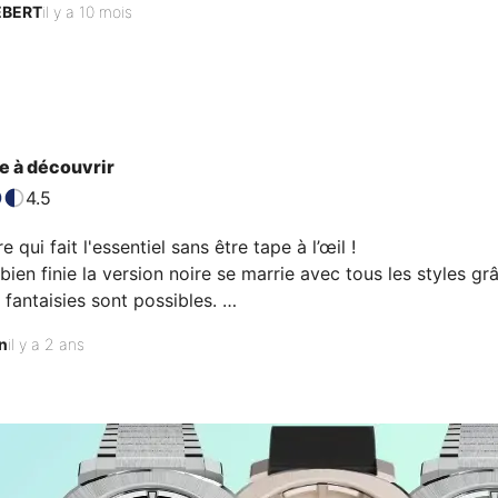
EBERT
il y a 10 mois
 belle manufacture.

il chic supplémentaire : la bracelet NATO noir comporte en 
ement le ton…
e à découvrir
4.5
qui fait l'essentiel sans être tape à l’œil !

bien finie la version noire se marrie avec tous les styles g
 fantaisies sont possibles. 

pte très bien à mon poignet de 17 cm et je ne l'ai pas quitté de
n
il y a 2 ans
 indéniablement.                                       
