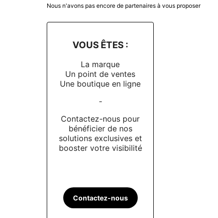
Nous n'avons pas encore de partenaires à vous proposer
Portabilité
Avec les inquiétudes croissantes concernant le
VOUS ÊTES :
l'essence des montres vintage sans le risque as
leur porteur de les arborer avec confiance.
La marque
Un point de ventes
Une boutique en ligne
Quel est le prix de la BND MN 
-
La BND MN se décline en trois couleurs : noir,
Contactez-nous pour
bénéficier de nos
BND MN : Un hommage à une 
solutions exclusives et
booster votre visibilité
BND Watches est la réalisation du rêve de Vinc
design, la qualité et l'abordabilité, BND parvi
moderne à la montre vintage traditionnelle. 
présent. Les avis clients Dialicious sont une p
Contactez-nous