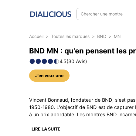
Chercher une montre
Accueil
>
Toutes les marques
>
BND
>
MN
BND MN : qu'en pensent les pr
4.5
(
30
Avis
)
J'en veux une
160 photos sur ce modèle
Vincent Bonnaud, fondateur de
BND
, s'est pa
1950-1980. L'objectif de BND est de capturer 
à un prix abordable. Les montres BND incarnent
Quelles sont les caractéristi
LIRE LA SUITE