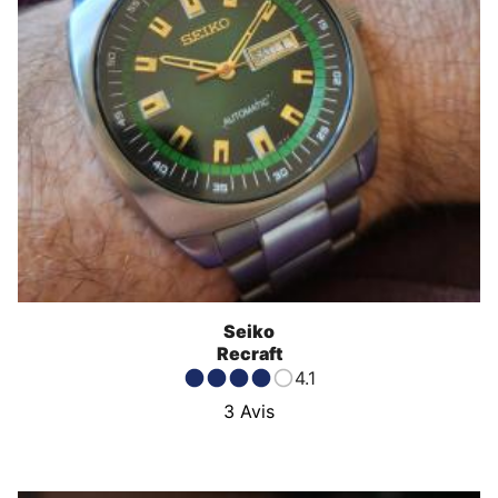
Seiko
Recraft
4.1
3
Avis