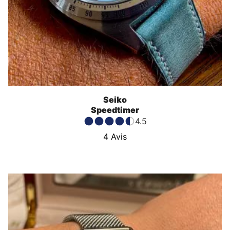
Seiko
Speedtimer
4.5
4
Avis