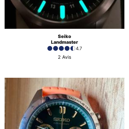
Seiko
Landmaster
4.7
2
Avis