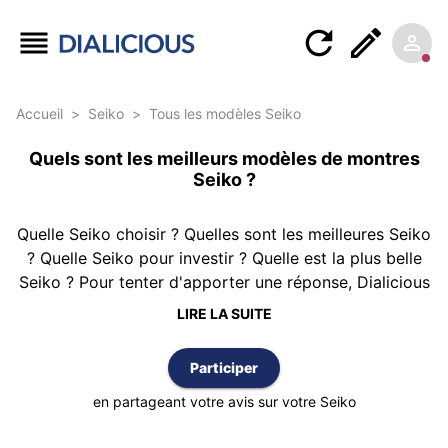
Accueil
>
Seiko
>
Tous les modèles Seiko
Quels sont les meilleurs modèles de montres
Seiko ?
Quelle Seiko choisir ? Quelles sont les meilleures Seiko
? Quelle Seiko pour investir ? Quelle est la plus belle
Seiko ? Pour tenter d'apporter une réponse, Dialicious
vous propose ce classement des montres Seiko
LIRE LA SUITE
réalisé à partir de 313 avis d’authentiques clients
possédant au moins une Seiko. Le classement est
Participer
réalisé selon la meilleure note moyenne et vous
pouvez également trier cette liste par nombre d’avis
en partageant votre avis sur votre Seiko
ou par ordre alphabétique.