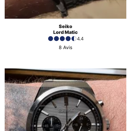
Seiko
Lord Matic
4.4
8
Avis