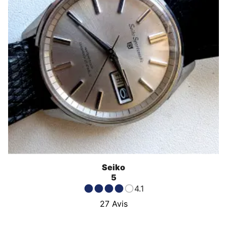
Seiko
5
4.1
27
Avis