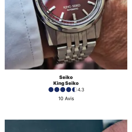
Seiko
King Seiko
4.3
10
Avis