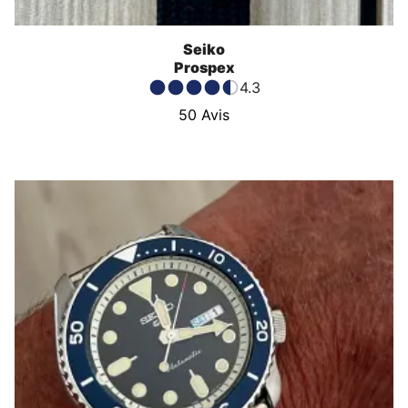
Seiko
Prospex
4.3
50
Avis