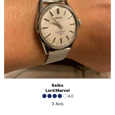
Seiko
Lord Marvel
4.0
3
Avis