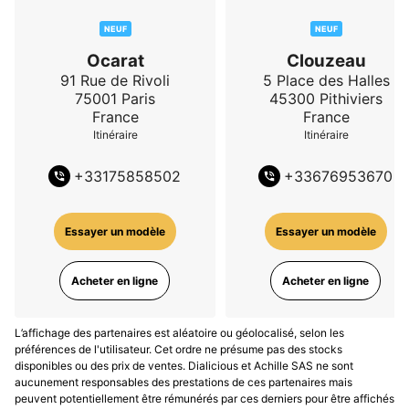
NEUF
NEUF
Ocarat
Clouzeau
91 Rue de Rivoli
5 Place des Halles
75001
Paris
45300
Pithiviers
France
France
Itinéraire
Itinéraire
+
33175858502
+
33676953670
Essayer un modèle
Essayer un modèle
Acheter en ligne
Acheter en ligne
L’affichage des partenaires est aléatoire ou géolocalisé, selon les
préférences de l'utilisateur. Cet ordre ne présume pas des stocks
disponibles ou des prix de ventes. Dialicious et Achille SAS ne sont
aucunement responsables des prestations de ces partenaires mais
peuvent potentiellement être rémunérés par ces derniers pour être affichés