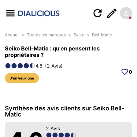
Accueil
>
Toutes les marques
>
Seiko
>
Bell-Matic
Seiko Bell-Matic : qu'en pensent les
propriétaires ?
4.6
(
2
Avis
)
0
J'en veux une
9 photos sur ce modèle
Synthèse des avis clients sur Seiko Bell-
Matic
2
Avis