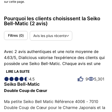
sur cette page.
Pourquoi les clients choisissent la Seiko
Bell-Matic
(2 avis)
Filtres
(
0
)
Avis les plus récents
Avec 2 avis authentiques et une note moyenne de
4.63/5, Dialicious valorise l’expérience des clients qui
possède une Seiko Bell-Matic. Chaque avis est une
source d’inspiration pour comprendre ce qui rend la
LIRE LA SUITE
Seiko Bell-Matic unique aux yeux de ses possesseurs.
4.5
9
5,301
Certains la décrivent comme atypique, d'autres
Seiko
Bell-Matic
comme bluffante ou charmante et chacun a des
Double Coup de Cœur
raisons personnelles d’aimer sa Bell-Matic pour son
émotion, son design ou encore sa précision.
Ma petite Seiko Bell Matic Référence 4006 - 7010

Double Coup de Cœur pour le Charme Japonais et la 