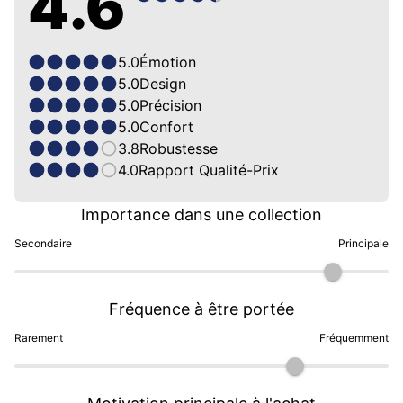
4.6
5.0
Émotion
5.0
Design
5.0
Précision
5.0
Confort
3.8
Robustesse
4.0
Rapport Qualité-Prix
Importance dans une collection
Secondaire
Principale
Fréquence à être portée
Rarement
Fréquemment