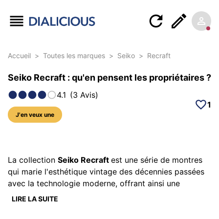
Accueil
>
Toutes les marques
>
Seiko
>
Recraft
Seiko Recraft : qu'en pensent les propriétaires ?
4.1
(
3
Avis
)
1
J'en veux une
15 photos sur ce modèle
La collection
Seiko Recraft
est une série de montres
qui marie l'esthétique vintage des décennies passées
avec la technologie moderne, offrant ainsi une
expérience horlogère unique. Ces montres s'inspirent
LIRE LA SUITE
des
designs des années 60 et 70
, tout en intégrant
des mouvements automatiques fiables et des