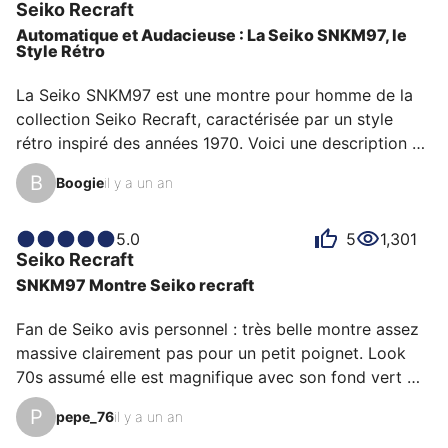
Pour une revue détaillée de la Seiko Recraft Series,
Seiko
Recraft
cool ou énergique et chacun a des raisons
consultez les
avis clients Dialicious
.
Automatique et Audacieuse : La Seiko SNKM97, le
personnelles d’aimer sa Recraft pour son design, son
Style Rétro
rapport qualité-prix ou encore son émotion.
(Mise à jour Mars 2025)
La Seiko SNKM97 est une montre pour homme de la 
collection Seiko Recraft, caractérisée par un style 
rétro inspiré des années 1970. Voici une description 
détaillée de ses principales caractéristiques :

B
Boogie
il y a un an
Boîtier :

5.0
5
1,301
Seiko
Recraft
Forme coussin (carrée aux angles arrondis) typique 
SNKM97 Montre Seiko recraft
des années 70.

Matériau : Acier inoxydable, avec une finition brossée 
Fan de Seiko avis personnel : très belle montre assez 
sur le dessus et des côtés polis.

massive clairement pas pour un petit poignet. Look 
Diamètre : 43,5 mm (ce qui la rend plutôt imposante).

70s assumé elle est magnifique avec son fond vert 
Épaisseur : Environ 11,4 mm.

irisé. Les touches de doré lui donnent un aspect 
Fond de boîtier vissé et transparent (exhibition case 
P
pepe_76
il y a un an
résolument rétro. Elle est confortable à porter malgré 
back) permettan…