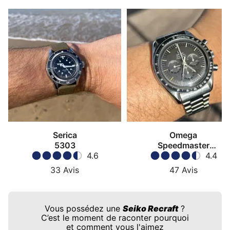
Serica
Omega
5303
Speedmaster
4.6
Moonwatch
4.4
33
Avis
47
Avis
Vous possédez une
Seiko Recraft
?
C’est le moment de raconter pourquoi
et comment vous l'aimez