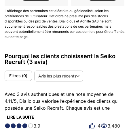
L'un des points forts de la collection Recraft est
son
excellent rapport qualité-prix
. Les montres de cette
L’affichage des partenaires est aléatoire ou géolocalisé, selon les
préférences de l'utilisateur. Cet ordre ne présume pas des stocks
série offrent des mouvements automatiques fiables,
disponibles ou des prix de ventes. Dialicious et Achille SAS ne sont
un design soigné et une finition de qualité, le tout à un
aucunement responsables des prestations de ces partenaires mais
prix abordable. Cette combinaison en fait un choix
peuvent potentiellement être rémunérés par ces derniers pour être affichés
sur cette page.
attractif pour les amateurs d'horlogerie à la recherche
d'une montre automatique avec une esthétique
vintage sans compromettre la qualité.
Pourquoi les clients choisissent la Seiko
Recraft
(3 avis)
Conclusion
Filtres
(
0
)
Avis les plus récents
La collection Seiko Recraft réussit à capturer
l'essence du design rétro
tout en offrant les
avantages de la technologie horlogère moderne. Que
Avec 3 avis authentiques et une note moyenne de
vous soyez un collectionneur passionné ou
4.11/5, Dialicious valorise l’expérience des clients qui
simplement à la recherche d'une montre élégante et
possède une Seiko Recraft. Chaque avis est une
fiable, les modèles Recraft constituent une option
source d’inspiration pour comprendre ce qui rend la
LIRE LA SUITE
digne d'intérêt.
Seiko Recraft unique aux yeux de ses possesseurs.
3.9
4
3,480
Certains la décrivent comme rétro, d'autres comme