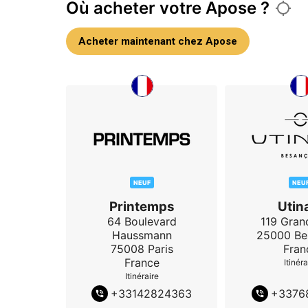
Où acheter votre Apose ?
Acheter maintenant chez Apose
NEUF
NEU
Printemps
Utin
64 Boulevard
119 Gran
Haussmann
25000
Be
75008
Paris
Fran
France
Itinéra
Itinéraire
+
33142824363
+
3376