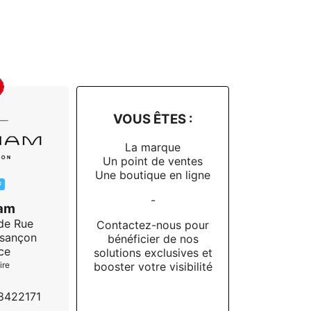
VOUS ÊTES :
La marque
Un point de ventes
Une boutique en ligne
F
-
am
de Rue
Contactez-nous pour
sançon
bénéficier de nos
ce
solutions exclusives et
booster votre visibilité
ire
8422171