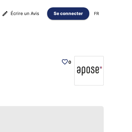
Écrire un Avis
Se connecter
FR
0