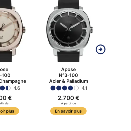
ose
Apose
-100
N°3-100
 Champagne
Acier & Palladium
4.6
4.1
00 €
2.700 €
2
rtir de
À partir de
À
oir plus
En savoir plus
En s