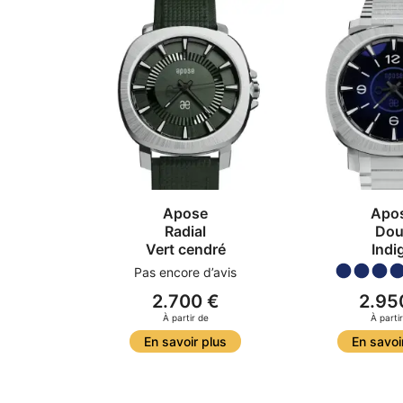
Apose
Apo
Radial
Dou
Vert cendré
Indi
Pas encore d’avis
2.700 €
2.95
À partir de
À parti
En savoir plus
En savoi