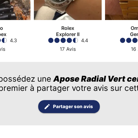
ko
Rolex
Om
pex
Explorer II
Ge
4.3
4.4
vis
17
Avis
16
possédez une
Apose Radial Vert c
premier à partager votre avis sur ce
Partager son avis