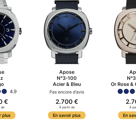
se
Apose
Ap
z
N°3-100
N°3
go
Acier & Bleu
Or Rose &
4.9
Pas encore d’avis
0 €
2.700 €
2.7
r de
À partir de
À pa
r plus
En savoir plus
En sav