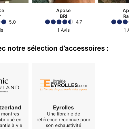
se
Apose
Ap
r
BRI
Ra
5.0
4.7
is
1
Avis
1
c notre sélection d’accessoires :
tzerland
Eyrolles
e montres
Une librairie de
abriqué en
référence reconnue pour
antie à vie
son exhaustivité