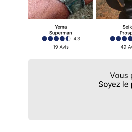
Yema
Sei
Superman
Pros
4.3
19
Avis
49
A
Vous 
Soyez le 