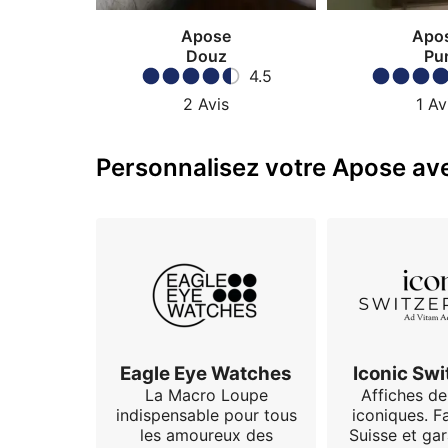
Apose
Apo
Douz
Pu
4.5
2
Avis
1
Av
Personnalisez votre Apose ave
Eagle Eye Watches
Iconic Swi
La Macro Loupe
Affiches d
indispensable pour tous
iconiques. F
les amoureux des
Suisse et gar