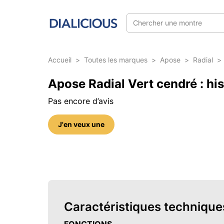
Chercher une montre
Accueil
>
Toutes les marques
>
Apose
>
Radial
>
Apose Radial Vert cendré : his
Pas encore d’avis
J'en veux une
5 photos sur cette référence
Caractéristiques technique