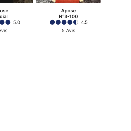
ose
Apose
dial
N°3-100
5.0
4.5
Avis
5
Avis