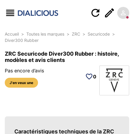
Accueil
>
Toutes les marques
>
ZRC
>
Securicode
>
Diver300 Rubber
ZRC Securicode Diver300 Rubber : histoire,
modèles et avis clients
Pas encore d’avis
0
J'en veux une
1 photo sur cette référence
Caractéristiques techniques de la ZRC