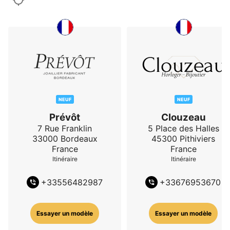
NEUF
NEUF
Prévôt
Clouzeau
7 Rue Franklin
5 Place des Halles
33000
Bordeaux
45300
Pithiviers
France
France
Itinéraire
Itinéraire
+
33556482987
+
33676953670
Essayer un modèle
Essayer un modèle