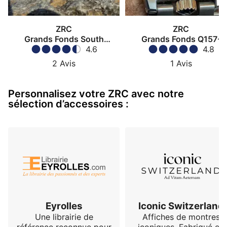
ZRC
ZRC
Grands Fonds South
Grands Fonds Q157-
Adventure
4.6
Phenix
4.8
2
Avis
1
Avis
Personnalisez votre ZRC avec notre
sélection d’accessoires :
Eyrolles
Iconic Switzerland
Une librairie de
Affiches de montres
référence reconnue pour
iconiques. Fabriqué en