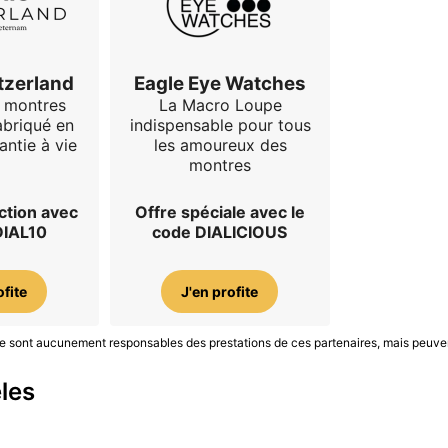
tzerland
Eagle Eye Watches
e montres
La Macro Loupe
abriqué en
indispensable pour tous
antie à vie
les amoureux des
montres
ction avec
Offre spéciale avec le
DIAL10
code DIALICIOUS
ofite
J'en profite
S ne sont aucunement responsables des prestations de ces partenaires, mais peuve
les