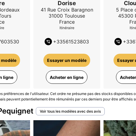
re
Dorise
Clo
bre Royal® manuel, son cadran opalin et sa réserve de mar
Bordeaux
41 Rue Croix Baragnon
5 Place 
temporaine.
Tours
31000
Toulouse
45300
ce
France
Fr
 solution pertinente
pour choisir la montre qui nous ressem
ire
Itinéraire
Itin
7603530
+
33561523803
+
336
 modèle
Essayer un modèle
Essayer 
n ligne
Acheter en ligne
Acheter
les préférences de l'utilisateur. Cet ordre ne présume pas des stocks disponibles o
is peuvent potentiellement être rémunérés par ces derniers pour être affichés s
Pequignet
Voir tous les modèles avec des avis