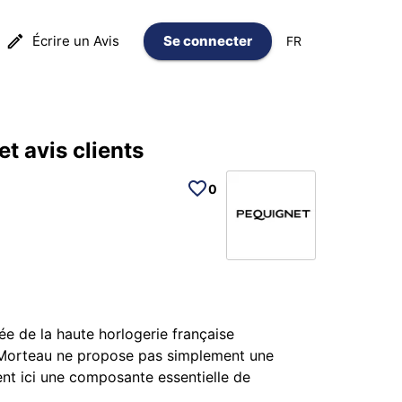
Écrire un Avis
Se connecter
FR
t avis clients
0
ée de la haute horlogerie française
e Morteau ne propose pas simplement une
ent ici une composante essentielle de
anique. Cette montre est proposée au tarif de