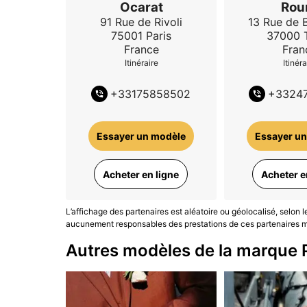
Ocarat
Rou
profondément personnelle
. Grâce à son Cali
91 Rue de Rivoli
13 Rue de 
raffinée et sensible de la montre habillée con
75001
Paris
37000
France
Fran
Les avis de propriétaires Dialicious sont une
Itinéraire
Itinéra
(Mise à jour Mai 2026)
+
33175858502
+
3324
Essayer un modèle
Essayer un
Acheter en ligne
Acheter e
L’affichage des partenaires est aléatoire ou géolocalisé, selon 
aucunement responsables des prestations de ces partenaires ma
Autres modèles de la marque 