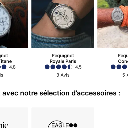
gnet
Pequignet
Pequ
Titane
Royale Paris
Con
4.8
4.5
is
3
Avis
5
avec notre sélection d’accessoires :