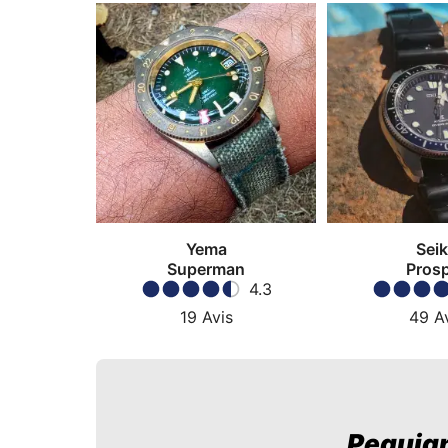
Yema
Sei
Superman
Pros
4.3
19
Avis
49
A
Pequign