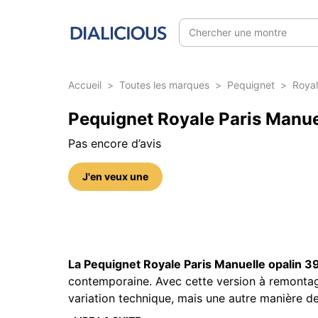
Chercher une montre
Accueil
>
Toutes les marques
>
Pequignet
>
Royal
Pequignet Royale Paris Manuel
Pas encore d’avis
J'en veux une
5 photos sur cette référence
La Pequignet Royale Paris Manuelle opalin 
contemporaine. Avec cette version à remontag
variation technique, mais une autre manière d
l’expérience, dans un modèle qui associe élég