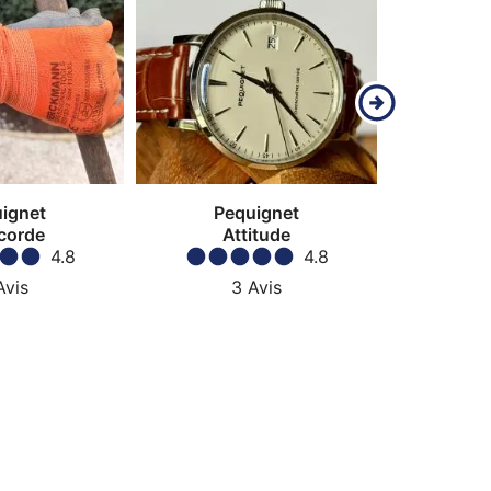
ignet
Pequignet
Pe
corde
Attitude
Royal
4.8
4.8
Avis
3
Avis