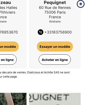
uzeau
Pequignet
P
che remarquable, elle propose une lecture
des Halles
60 Rue de Rennes
7 Ru
Pithiviers
75006
Paris
3300
ance
France
F
ble.
éraire
Itinéraire
I
76953670
+
33183756900
+
3
un modèle
Essayer un modèle
Essaye
 en ligne
Acheter en ligne
Achet
u des prix de ventes. Dialicious et Achille SAS ne sont
ur cette page.