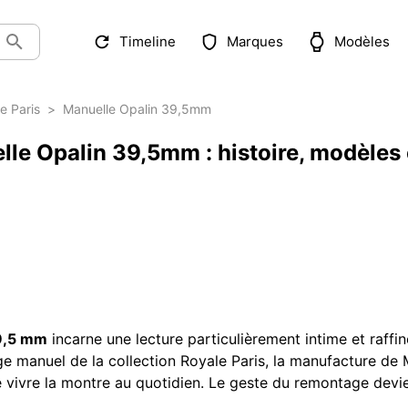
Timeline
Marques
Modèles
e Paris
>
Manuelle Opalin 39,5mm
le Opalin 39,5mm : histoire, modèles e
39,5 mm
incarne une lecture particulièrement intime et raffin
e manuel de la collection Royale Paris, la manufacture d
e vivre la montre au quotidien. Le geste du remontage devi
ance classique, finesse de dessin et forte personnalité méc