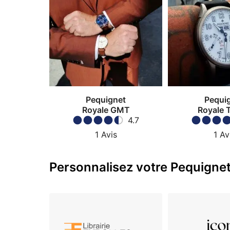
Pequignet
Pequi
Royale GMT
Royale 
4.7
1
Avis
1
Av
Personnalisez votre Pequignet 