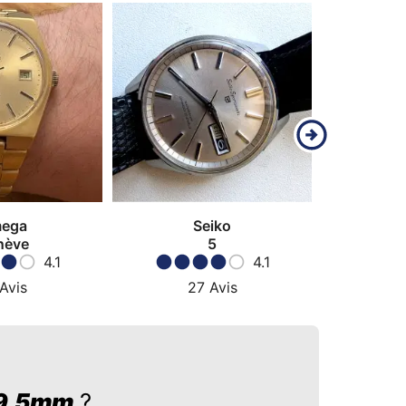
ega
Seiko
nève
5
Sub
4.1
4.1
Avis
27
Avis
2
39,5mm
?