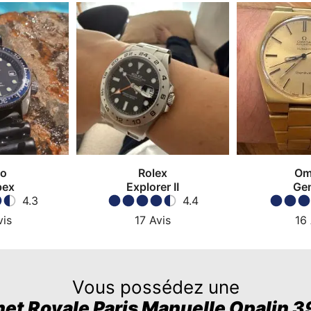
ko
Rolex
Om
pex
Explorer II
Ge
4.3
4.4
vis
17
Avis
16
Vous possédez une
et Royale Paris Manuelle Opalin 