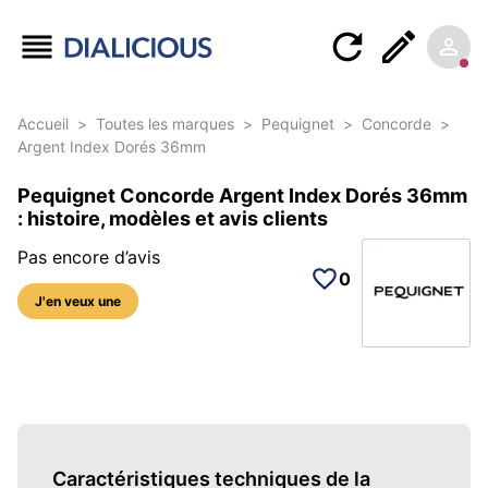
Accueil
>
Toutes les marques
>
Pequignet
>
Concorde
>
Argent Index Dorés 36mm
Pequignet Concorde Argent Index Dorés 36mm
: histoire, modèles et avis clients
Pas encore d’avis
0
J'en veux une
5 photos sur cette référence
Caractéristiques techniques de la