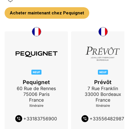
Acheter maintenant chez Pequignet
NEUF
NEUF
Pequignet
Prévôt
60 Rue de Rennes
7 Rue Franklin
75006
Paris
33000
Bordeaux
France
France
Itinéraire
Itinéraire
+
33183756900
+
33556482987