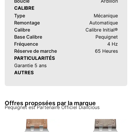
Boucle
Ardillon
CALIBRE
Type
Mécanique
Remontage
Automatique
Calibre
Calibre Initial®
Base Calibre
Pequignet
Fréquence
4 Hz
Réserve de marche
65 Heures
PARTICULARITÉS
Garantie 5 ans
AUTRES
Offres proposées par la marque
Pequignet
est Partenaire Officiel Dialicious