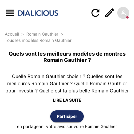
Accueil
>
Romain Gauthier
>
Tous les modèles Romain Gauthier
Quels sont les meilleurs modèles de montres
Romain Gauthier ?
Quelle Romain Gauthier choisir ? Quelles sont les
meilleures Romain Gauthier ? Quelle Romain Gauthier
pour investir ? Quelle est la plus belle Romain Gauthier
? Pour tenter d'apporter une réponse, Dialicious vous
LIRE LA SUITE
propose ce classement des montres Romain Gauthier
réalisé à partir de 1 avis d’authentiques clients
Participer
possédant au moins une Romain Gauthier. Le
classement est réalisé selon la meilleure note moyenne
en partageant votre avis sur votre Romain Gauthier
et vous pouvez également trier cette liste par nombre