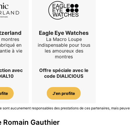
tzerland
Eagle Eye Watches
e montres
La Macro Loupe
abriqué en
indispensable pour tous
antie à vie
les amoureux des
montres
ction avec
Offre spéciale avec le
DIAL10
code DIALICIOUS
ofite
J'en profite
S ne sont aucunement responsables des prestations de ces partenaires, mais peuve
e Romain Gauthier