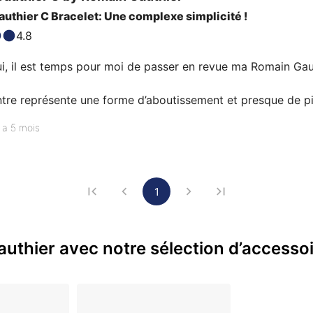
uthier C Bracelet: Une complexe simplicité !
4.8
i, il est temps pour moi de passer en revue ma Romain Gauth
tre représente une forme d’aboutissement et presque de pi
ion que de finitions pures.

y a 5 mois
ivi en ligne le lancement de la toute première C Rubber à l’
dex multicolores et j’avais eu l’occasion de complimenter son
que la pièce allait entrer en collection…
1
uthier avec notre sélection d’accessoi