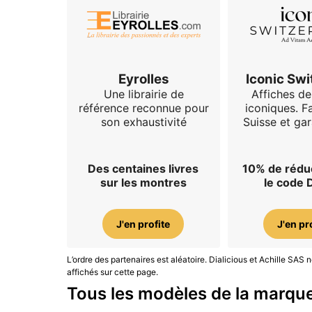
Eyrolles
Iconic Swi
Une librairie de
Affiches d
référence reconnue pour
iconiques. F
son exhaustivité
Suisse et gar
Des centaines livres
10% de rédu
sur les montres
le code 
J'en profite
J'en pr
L’ordre des partenaires est aléatoire. Dialicious et Achille SA
affichés sur cette page.
Tous les modèles de la marqu