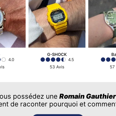
p
G-SHOCK
Ba
4.0
4.5
vis
53
Avis
57
ous possédez une
Romain Gauthier
ent de raconter pourquoi et comment