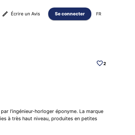
Écrire un Avis
Se connecter
FR
2
, par l’ingénieur-horloger éponyme. La marque
es à très haut niveau, produites en petites