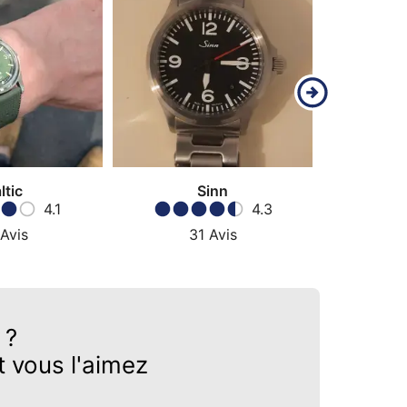
ltic
Sinn
4.1
4.3
Avis
31
Avis
4
?
 vous l'aimez