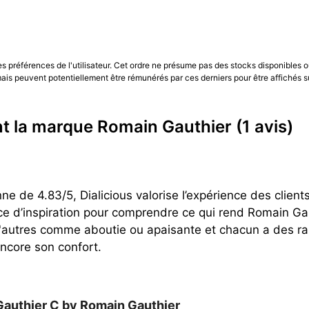
veulent une montre d’ingénieur finie comme une pièce d’
o-rotor). L’identité se reconnaît à la cohérence des volumes
« pur »,
Romain Gauthier Prestige HM
; pour l’automatique
hier Logical One
; et enfin pour le sport-chic,
Romain Gau
les préférences de l'utilisateur. Cet ordre ne présume pas des stocks disponibles o
is peuvent potentiellement être rémunérés par ces derniers pour être affichés s
 confort, précision...),
fiez-vous aux avis clients Dialiciou
ent la marque Romain Gauthier
(1 avis)
 de 4.83/5, Dialicious valorise l’expérience des clients
e d’inspiration pour comprendre ce qui rend Romain Ga
'autres comme aboutie ou apaisante et chacun a des rai
ncore son confort.
Gauthier
C by Romain Gauthier