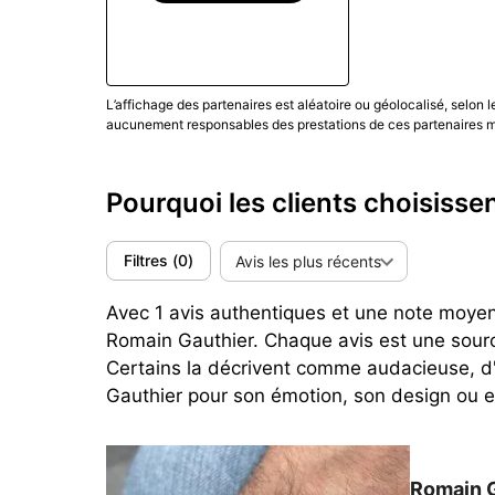
Romain Gauthier s’adresse aux amateurs qui 
mécanique intelligible (force constante et micr
techniques assumés. Pour un premier contact 
Rotor
; pour une pièce manifeste,
Romain Gaut
L’affichage des partenaires est aléatoire ou géolocalisé, selon 
aucunement responsables des prestations de ces partenaires ma
Pour confronter promesse et quotidien (design,
(Mise à jour Mars 2026)
Pourquoi les clients choisiss
Filtres
(
0
)
Avis les plus récents
Avec 1 avis authentiques et une note moyenne
Romain Gauthier. Chaque avis est une sourc
Certains la décrivent comme audacieuse, d
Gauthier pour son émotion, son design ou e
Romain 