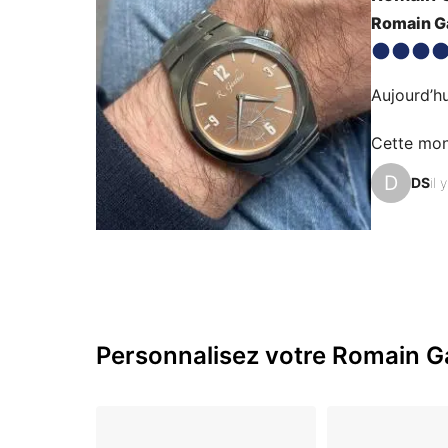
Romain Ga
Aujourd’hu
Cette mon
d’acquisit
D
DS
il 
J’avais su
parée d’in
m’annonce 
Personnalisez votre Romain Ga