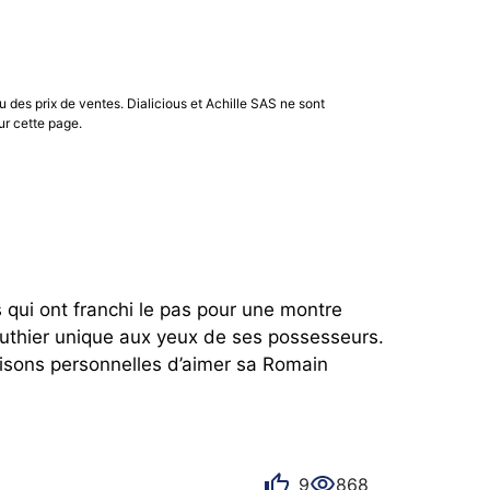
art,
avec une lecture épurée et une
, aux finitions de haut niveau et à des choix
 architecturé,
Romain Gauthier Insight Micro-
thier C by Romain Gauthier
.
u des prix de ventes. Dialicious et Achille SAS ne sont
ur cette page.
s
.
 qui ont franchi le pas pour une montre 
uthier unique aux yeux de ses possesseurs. 
sons personnelles d’aimer sa Romain 
9
868