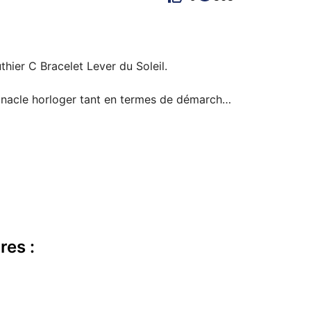
ier C Bracelet Lever du Soleil.

nacle horloger tant en termes de démarche 
édition 2021 d’Only Watch. La montre était 
 géniteur via Instagram, pour qu’il 
res :