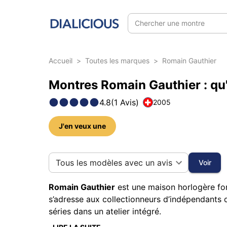
Chercher une montre
Accueil
>
Toutes les marques
>
Romain Gauthier
Montres Romain Gauthier : qu'
4.8
(
1
Avis
)
2005
J'en veux une
5 photos sur cette marque
Tous les modèles avec un avis
Voir
Romain Gauthier
est une maison horlogère f
s’adresse aux collectionneurs d’indépendants q
séries dans un atelier intégré.