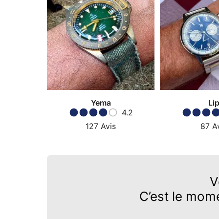
Yema
Li
4.2
127
Avis
87
A
V
C’est le mom