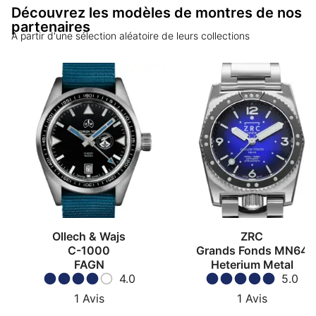
Découvrez les modèles de montres de nos
partenaires
A partir d'une sélection aléatoire de leurs collections
Ollech & Wajs
ZRC
C-1000
Grands Fonds MN64
FAGN
Heterium Metal
4.0
5.0
1
Avis
1
Avis