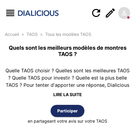
Accueil
>
TAOS
>
Tous les modèles TAOS
Quels sont les meilleurs modèles de montres
TAOS ?
Quelle TAOS choisir ? Quelles sont les meilleures TAOS
? Quelle TAOS pour investir ? Quelle est la plus belle
TAOS ? Pour tenter d'apporter une réponse, Dialicious
vous propose ce classement des montres TAOS réalisé
LIRE LA SUITE
à partir de 0 avis d’authentiques clients possédant au
moins une TAOS. Le classement est réalisé selon la
Participer
meilleure note moyenne et vous pouvez également
trier cette liste par nombre d’avis ou par ordre
en partageant votre avis sur votre TAOS
alphabétique.