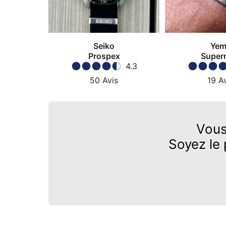
Seiko
Yem
Prospex
Super
4.3
50
Avis
19
Av
Vous
Soyez le 