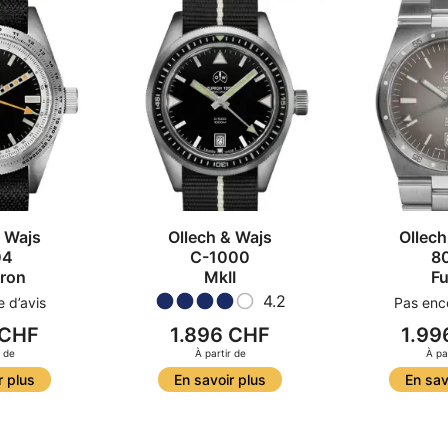
& Wajs
Ollech & Wajs
Ollech
04
C-1000
8
tron
MkII
F
4.2
 d’avis
Pas enco
 CHF
1.896 CHF
1.99
r de
À partir de
À pa
r plus
En savoir plus
En sav