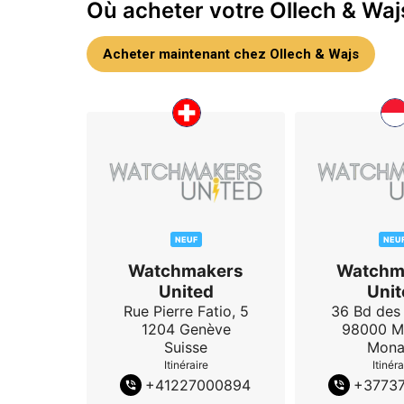
Où acheter votre Ollech & Waj
Acheter maintenant chez Ollech & Wajs
NEUF
NEU
Watchmakers
Watchm
United
Unit
Rue Pierre Fatio, 5
36 Bd des
1204
Genève
98000
M
Suisse
Mona
Itinéraire
Itinéra
+
41227000894
+
3773