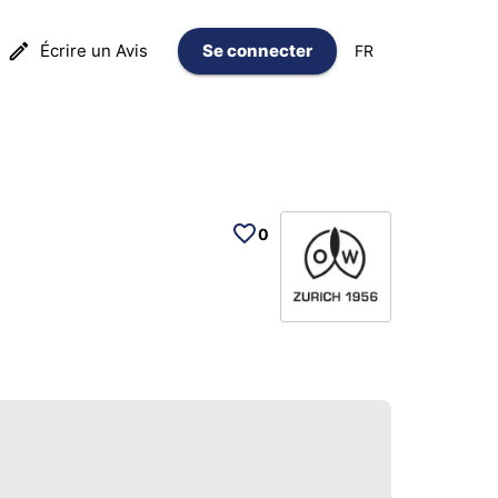
Écrire un Avis
Se connecter
FR
0