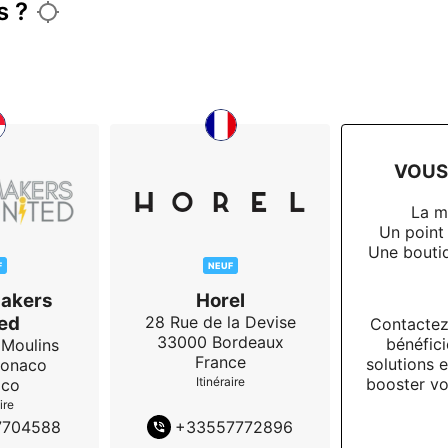
s ?
VOUS 
La m
Un point
Une boutiq
F
NEUF
akers
Horel
ed
28 Rue de la Devise
Contactez
33000
Bordeaux
bénéfici
 Moulins
France
solutions e
onaco
booster vot
Itinéraire
co
ire
7704588
+
33557772896