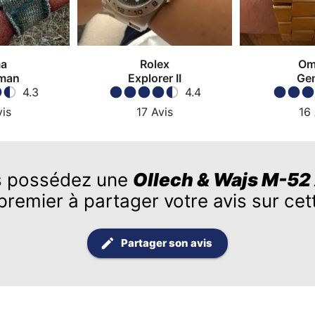
a
Rolex
Om
man
Explorer II
Ge
4.3
4.4
is
17
Avis
16
 possédez une
Ollech & Wajs M-52
premier à partager votre avis sur ce
Partager son avis