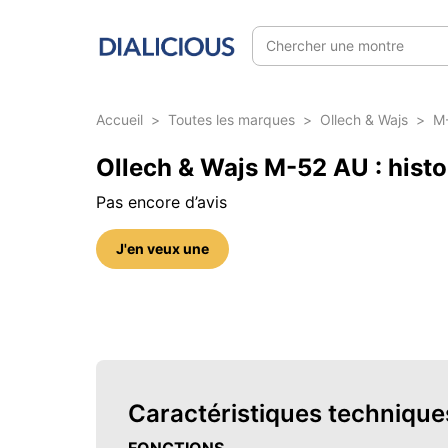
Chercher une montre
Accueil
>
Toutes les marques
>
Ollech & Wajs
>
M
Ollech & Wajs M-52 AU : histoi
Pas encore d’avis
J'en veux une
6 photos sur cette référence
Caractéristiques technique