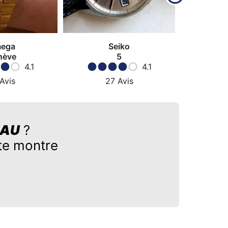
ega
Seiko
nève
5
Sub
4.1
4.1
Avis
27
Avis
2
 AU
?
tte montre