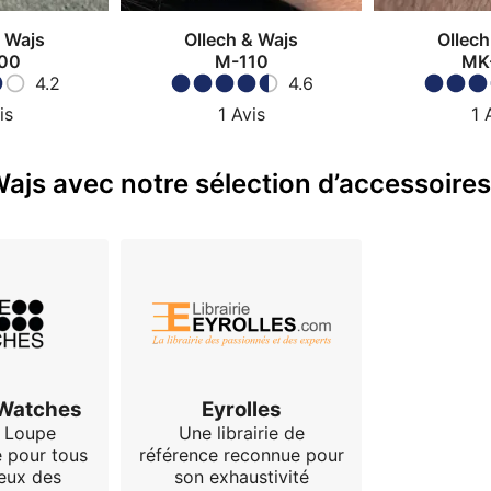
& Wajs
Ollech & Wajs
Ollech
00
M-110
MK
4.2
4.6
is
1
Avis
1
ajs avec notre sélection d’accessoires
 Watches
Eyrolles
 Loupe
Une librairie de
e pour tous
référence reconnue pour
eux des
son exhaustivité