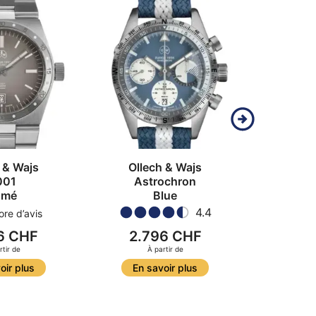
 & Wajs
Ollech & Wajs
Olle
001
Astrochron
M
umé
Blue
Limit
4.4
re d’avis
6 CHF
2.796 CHF
1.
rtir de
À partir de
À
oir plus
En savoir plus
En s