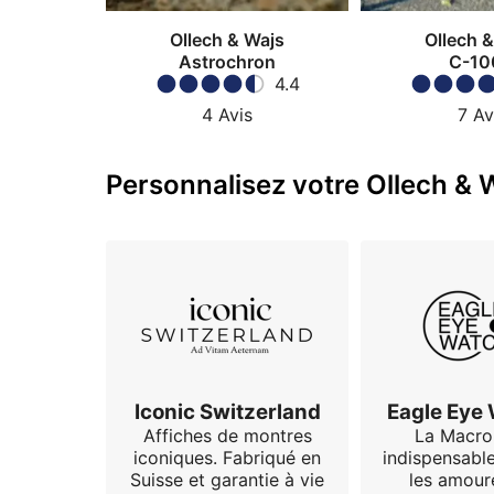
Ollech & Wajs
Ollech 
Astrochron
C-10
4.4
4
Avis
7
Av
Personnalisez votre Ollech & W
Iconic Switzerland
Eagle Eye
Affiches de montres
La Macro
iconiques. Fabriqué en
indispensabl
Suisse et garantie à vie
les amour