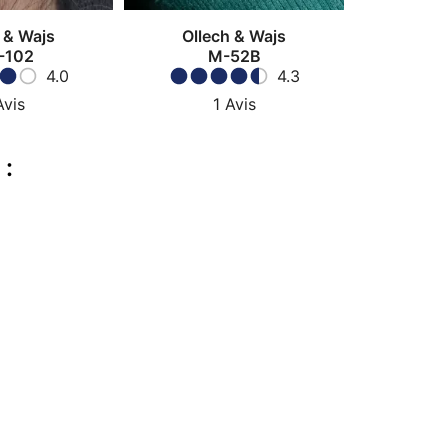
 & Wajs
Ollech & Wajs
Olle
-102
M-52B
Oce
4.0
4.3
Avis
1
Avis
 :