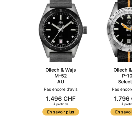
Ollech & Wajs
Ollech 
M-52
P-1
AU
Selec
Pas encore d’avis
Pas encore
1.496 CHF
1.796
À partir de
À parti
En savoir plus
En savoi