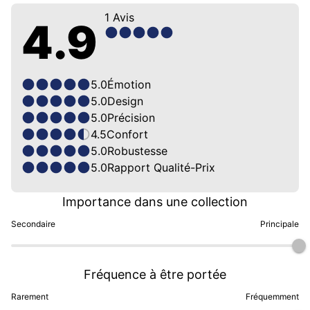
1
Avis
4.9
5.0
Émotion
5.0
Design
5.0
Précision
4.5
Confort
5.0
Robustesse
5.0
Rapport Qualité-Prix
Importance dans une collection
Secondaire
Principale
Fréquence à être portée
Rarement
Fréquemment