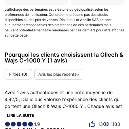
L’affichage des partenaires est aléatoire ou géolocalisé, selon les
préférences de l'utilisateur. Cet ordre ne présume pas des stocks
disponibles ou des prix de ventes. Dialicious et Achille SAS ne sont
aucunement responsables des prestations de ces partenaires mais
peuvent potentiellement être rémunérés par ces derniers pour être affichés
sur cette page.
Pourquoi les clients choisissent la Ollech &
Wajs C-1000 Y
(1 avis)
Filtres
(
0
)
Avis les plus récents
Avec 1 avis authentiques et une note moyenne de
4.92/5, Dialicious valorise l’expérience des clients qui
portent une Ollech & Wajs C-1000 Y . Chaque avis est
une source d’inspiration pour comprendre ce qui rend
LIRE LA SUITE
En savoir plus
la C-1000 Y unique aux yeux de ses possesseurs.
4.9
13
1,183
Certains la décrivent comme baroudeuse, d'autres