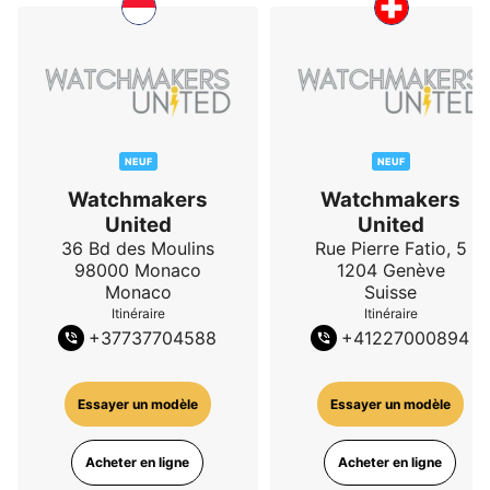
NEUF
NEUF
Watchmakers
Watchmakers
United
United
36 Bd des Moulins
Rue Pierre Fatio, 5
98000
Monaco
1204
Genève
Monaco
Suisse
Itinéraire
Itinéraire
+
37737704588
+
41227000894
Essayer un modèle
Essayer un modèle
Acheter en ligne
Acheter en ligne