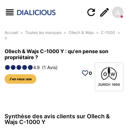
Accueil
>
Toutes les marques
>
Ollech & Wajs
>
C-1000
>
Y
Ollech & Wajs C-1000 Y : qu'en pense son
propriétaire ?
4.9
(
1
Avis
)
0
J'en veux une
14 photos sur cette référence
Synthèse des avis clients sur Ollech &
Wajs C-1000 Y