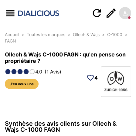
Accueil
>
Toutes les marques
>
Ollech & Wajs
>
C-1000
>
FAGN
Ollech & Wajs C-1000 FAGN : qu'en pense son
propriétaire ?
4.0
(
1
Avis
)
4
J'en veux une
11 photos sur cette référence
Synthèse des avis clients sur Ollech &
Wajs C-1000 FAGN