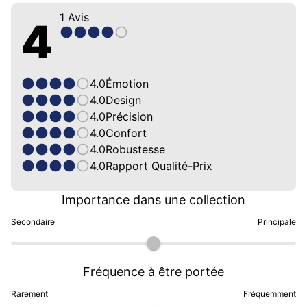
1
Avis
4
4.0
Émotion
4.0
Design
4.0
Précision
4.0
Confort
4.0
Robustesse
4.0
Rapport Qualité-Prix
Importance dans une collection
Secondaire
Principale
Fréquence à être portée
Rarement
Fréquemment