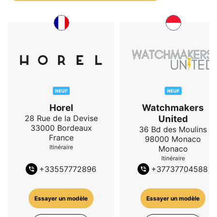
NEUF
NEUF
Horel
Watchmakers
28 Rue de la Devise
United
33000
Bordeaux
36 Bd des Moulins
France
98000
Monaco
Itinéraire
Monaco
Itinéraire
+
33557772896
+
37737704588
Essayer un modèle
Essayer un modèle