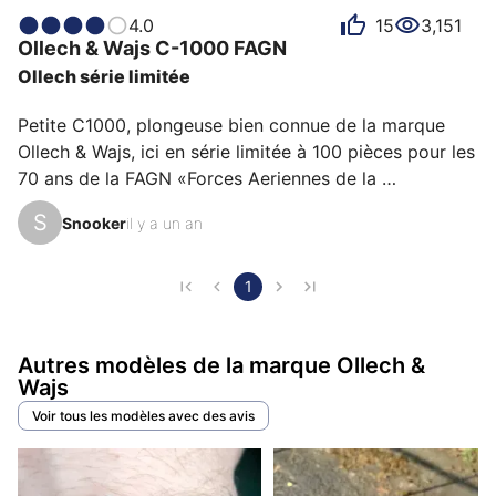
rend la C-1000 FAGN unique aux yeux de ses
4.0
15
3,151
possesseurs. Certains la décrivent comme cool,
Ollech & Wajs
C-1000
FAGN
d'autres comme professionnelle ou robuste et chacun
Ollech série limitée
a des raisons personnelles d’aimer sa C-1000 FAGN
pour son émotion, son design ou encore sa précision.
Petite C1000, plongeuse bien connue de la marque 
Ollech & Wajs, ici en série limitée à 100 pièces pour les 
70 ans de la FAGN «Forces Aeriennes de la 
Gendarmerie Nationale »

S
Snooker
il y a un an
Aiguilles bleues, logo gendarmerie, lunette spéciale, et 
fond de boite gravé pour l’occasion.

1
Montée sur nato bleu et entrainée par un calibre 
Autres modèles de la marque Ollech &
Newton, cette version conserve les specs 1000m et 
Wajs
respire la qualité de la C1000 originale.

Voir tous les modèles avec des avis
Une piece trés cool 👌