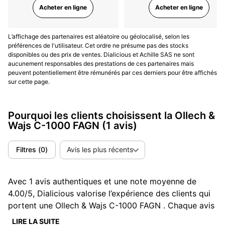
Acheter en ligne
Acheter en ligne
L’affichage des partenaires est aléatoire ou géolocalisé, selon les
préférences de l'utilisateur. Cet ordre ne présume pas des stocks
disponibles ou des prix de ventes. Dialicious et Achille SAS ne sont
aucunement responsables des prestations de ces partenaires mais
peuvent potentiellement être rémunérés par ces derniers pour être affichés
sur cette page.
Pourquoi les clients choisissent la Ollech &
Wajs C-1000 FAGN
(1 avis)
Filtres
(
0
)
Avis les plus récents
Avec 1 avis authentiques et une note moyenne de
4.00/5, Dialicious valorise l’expérience des clients qui
portent une Ollech & Wajs C-1000 FAGN . Chaque avis
est une source d’inspiration pour comprendre ce qui
LIRE LA SUITE
En savoir plus