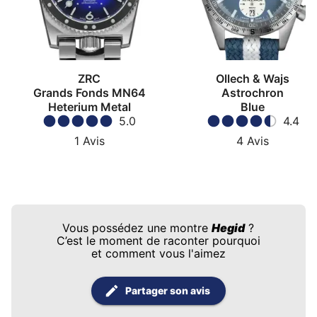
ZRC
Ollech & Wajs
Grands Fonds MN64
Astrochron
Heterium Metal
Blue
5.0
4.4
1
Avis
4
Avis
Vous possédez une montre
Hegid
?
C’est le moment de raconter pourquoi
et comment vous l'aimez
Partager son avis