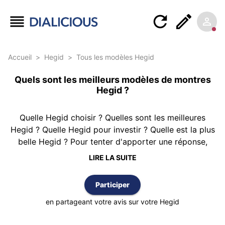
Accueil
>
Hegid
>
Tous les modèles Hegid
Quels sont les meilleurs modèles de montres
Hegid ?
Quelle Hegid choisir ? Quelles sont les meilleures
Hegid ? Quelle Hegid pour investir ? Quelle est la plus
belle Hegid ? Pour tenter d'apporter une réponse,
Dialicious vous propose ce classement des montres
LIRE LA SUITE
Hegid réalisé à partir de 1 avis d’authentiques clients
possédant au moins une Hegid. Le classement est
Participer
réalisé selon la meilleure note moyenne et vous
pouvez également trier cette liste par nombre d’avis
en partageant votre avis sur votre Hegid
ou par ordre alphabétique.