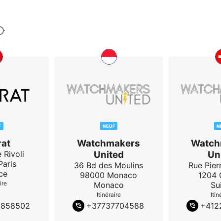
F
NEUF
N
at
Watchmakers
Watch
 Rivoli
United
Un
Paris
36 Bd des Moulins
Rue Pierr
ce
98000
Monaco
1204
ire
Monaco
Su
Itinéraire
Itin
5858502
+
37737704588
+
412