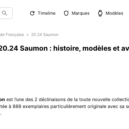
Timeline
Marques
Modèles
de Française
>
20.24 Saumon
.24 Saumon : histoire, modèles et avi
on
est l’une des 2 déclinaisons de la toute nouvelle collect
limitée à 888 exemplaires particulièrement originale avec sa
.
ubleu Seconde Française 20.24 Saumon s’inscrit dans la lig