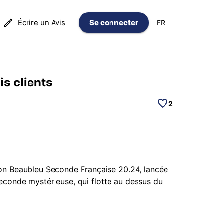
Écrire un Avis
Se connecter
FR
s clients
2
ion
Beaubleu Seconde Française
20.24, lancée
 seconde mystérieuse, qui flotte au dessus du
née esthétique de la marque bien connue