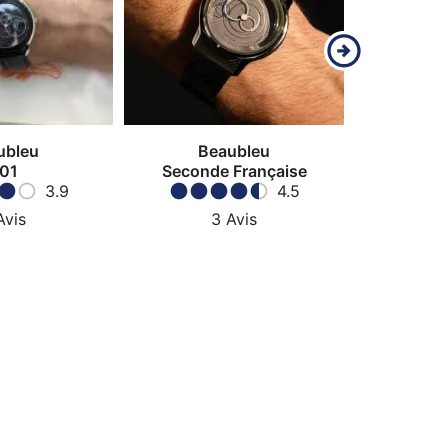
ubleu
Beaubleu
Be
01
Seconde Française
Ecc
3.9
4.5
Avis
3
Avis