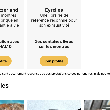
tzerland
Eyrolles
e montres
Une librairie de
abriqué en
référence reconnue pour
antie à vie
son exhaustivité
ction avec
Des centaines livres
DIAL10
sur les montres
ofite
J'en profite
S ne sont aucunement responsables des prestations de ces partenaires, mais peuve
les