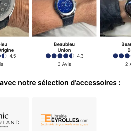
leu
Beaubleu
Bea
Origine
Union
B
4.5
4.3
is
3
Avis
2
avec notre sélection d’accessoires :