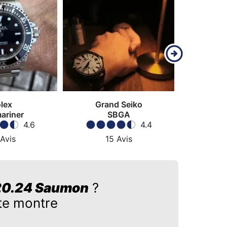
lex
Grand Seiko
ariner
SBGA
4.6
4.4
Avis
15
Avis
3
20.24 Saumon
?
tte montre