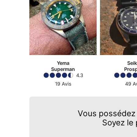
Yema
Sei
Superman
Pros
4.3
19
Avis
49
A
Vous possédez
Soyez le 