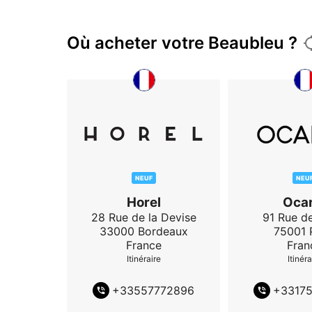
(Mise à jour Juin 2024)
Où acheter votre Beaubleu ?
NEUF
NEU
Horel
Ocar
28 Rue de la Devise
91 Rue de
33000
Bordeaux
75001
France
Fran
Itinéraire
Itinéra
+
33557772896
+
3317