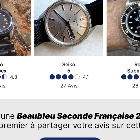
ko
Seiko
Ro
pex
5
Subm
4.3
4.1
vis
27
Avis
26
 une
Beaubleu Seconde Française 
premier à partager votre avis sur ce