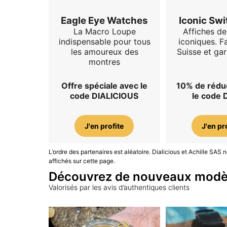
Eagle Eye Watches
Iconic Swi
La Macro Loupe
Affiches d
indispensable pour tous
iconiques. F
les amoureux des
Suisse et gar
montres
Offre spéciale avec le
10% de rédu
code DIALICIOUS
le code 
J'en profite
J'en pr
L’ordre des partenaires est aléatoire. Dialicious et Achille SA
affichés sur cette page.
Découvrez de nouveaux modè
Valorisés par les avis d’authentiques clients