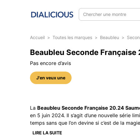
Chercher une montre
Accueil
>
Toutes les marques
>
Beaubleu
>
Secon
Beaubleu Seconde Française 20
Pas encore d’avis
J'en veux une
5 photos sur cette référence
La
Beaubleu Seconde Française 20.24 Saum
en 5 juin 2024. Il s’agit d’une nouvelle série 
temps sans que l’on devine si c’est de la magie
LIRE LA SUITE
Le boîtier en acier 316L inoxydable de la Bea