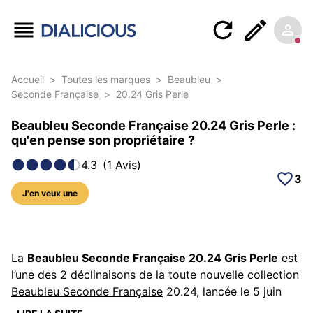
Accueil
>
Toutes les marques
>
Beaubleu
>
Seconde Française
>
20.24 Gris Perle
Beaubleu Seconde Française 20.24 Gris Perle :
qu'en pense son propriétaire ?
4.3
(
1
Avis
)
3
J'en veux une
34 photos sur cette référence
La
Beaubleu Seconde Française 20.24 Gris Perle
est
l’une des 2 déclinaisons de la toute nouvelle collection
Beaubleu Seconde Française
20.24, lancée le 5 juin
2024. Il s’agit d’une nouvelle série limitée à 888