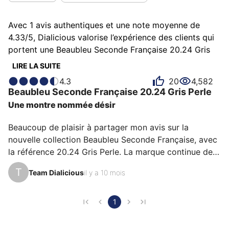
Avec 1 avis authentiques et une note moyenne de
4.33/5, Dialicious valorise l’expérience des clients qui
portent une Beaubleu Seconde Française 20.24 Gris
Perle . Chaque avis est une source d’inspiration pour
LIRE LA SUITE
comprendre ce qui rend la Seconde Française 20.24
4.3
20
4,582
Gris Perle unique aux yeux de ses possesseurs.
Beaubleu
Seconde Française
20.24 Gris Perle
Certains la décrivent comme convaincante, d'autres
Une montre nommée désir
comme innovante ou poétique et chacun a des raisons
personnelles d’aimer sa Seconde Française 20.24 Gris
Beaucoup de plaisir à partager mon avis sur la 
Perle pour son design, sa précision ou encore son
nouvelle collection Beaubleu Seconde Française, avec 
confort.
la référence 20.24 Gris Perle. La marque continue de 
surprendre et d’explorer des territoires plutôt réservés 
T
Team Dialicious
il y a 10 mois
aux marques plus matures. La maison bien connue 
pour ses aiguilles rondes s’essaye avec un charme 
certain à travestir le temps qui passe avec une aiguille 
1
des secondes qui flotte avec insouciance.
