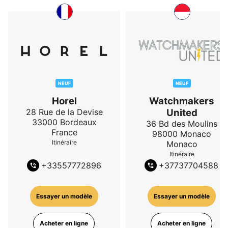
NEUF
NEUF
Horel
Watchmakers
28 Rue de la Devise
United
33000
Bordeaux
36 Bd des Moulins
France
98000
Monaco
Itinéraire
Monaco
Itinéraire
+
33557772896
+
37737704588
Essayer un modèle
Essayer un modèle
Acheter en ligne
Acheter en ligne