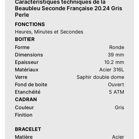
sans se soucier du temps qui passe. La Beaubleu
Caractéristiques techniques de la
Seconde Française 20.24 Gris Perle est proposée à
Beaubleu Seconde Française 20.24 Gris
Perle
1,490 € TTC sur bracelet cuir et 1,590 € TTC sur
bracelet acier
. Les livraisons qui commenceront en
FONCTIONS
septembre 2024.
Heures, Minutes et Secondes
BOITIER
Pour choisir une Beaubleu Seconde Française 20.24
Forme
Ronde
Gris Perle
, les avis clients Dialicious sont une
Dimensions
39 mm
fantastique opportunité pour faire le bon choix à
Epaisseur
10.2 mm
partir de l’expérience des clients et comprendre
Matériaux
Acier 316L
pourquoi choisir la Beaubleu Seconde Française 20.24
Verre
Saphir double dome
Gris Perle plutôt qu’une
Beaubleu Seconde Française
Fond de boite
Ouvert
19.24 Vert Impérial
par exemple.
Etanchéité
5 ATM
CADRAN
(Mise à jour Juin 2024)
Couleur
Gris
Finition
BRACELET
Matière
Acier