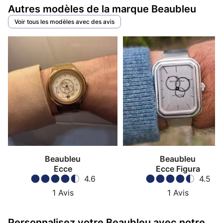
Autres modèles de la marque Beaubleu
Depuis 2017, une éternité pour une jeune marque, 
Beaubleu interpelle et démontre qu' une montre ronde 
Voir tous les modèles avec des avis
peut prend…
Beaubleu
Beaubleu
Ecce
Ecce Figura
4.6
4.5
1
Avis
1
Avis
Personnalisez votre Beaubleu avec notre