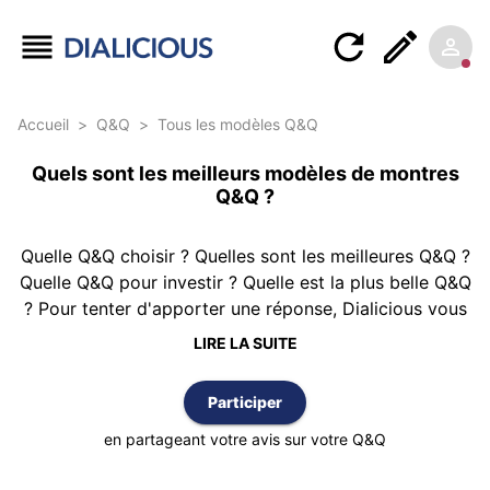
Accueil
>
Q&Q
>
Tous les modèles Q&Q
Quels sont les meilleurs modèles de montres
Q&Q ?
Quelle Q&Q choisir ? Quelles sont les meilleures Q&Q ?
Quelle Q&Q pour investir ? Quelle est la plus belle Q&Q
? Pour tenter d'apporter une réponse, Dialicious vous
propose ce classement des montres Q&Q réalisé à
LIRE LA SUITE
partir de 1 avis d’authentiques clients possédant au
moins une Q&Q. Le classement est réalisé selon la
Participer
meilleure note moyenne et vous pouvez également
trier cette liste par nombre d’avis ou par ordre
en partageant votre avis sur votre Q&Q
alphabétique.