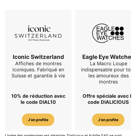
Iconic Switzerland
Eagle Eye Watches
Affiches de montres
La Macro Loupe
iconiques. Fabriqué en
indispensable pour tous
Suisse et garantie à vie
les amoureux des
montres
10% de réduction avec
Offre spéciale avec le
le code DIAL10
code DIALICIOUS
J'en profite
J'en profite
L’ordre des partenaires est aléatoire. Dialicious et Achille SAS ne sont