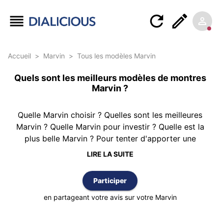
Accueil
>
Marvin
>
Tous les modèles Marvin
Quels sont les meilleurs modèles de montres
Marvin ?
Quelle Marvin choisir ? Quelles sont les meilleures
Marvin ? Quelle Marvin pour investir ? Quelle est la
plus belle Marvin ? Pour tenter d'apporter une
réponse, Dialicious vous propose ce classement des
LIRE LA SUITE
montres Marvin réalisé à partir de 1 avis
d’authentiques clients possédant au moins une Marvin.
Participer
Le classement est réalisé selon la meilleure note
moyenne et vous pouvez également trier cette liste
en partageant votre avis sur votre Marvin
par nombre d’avis ou par ordre alphabétique.