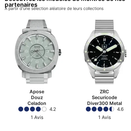
partenaires
A partir d'une sélection aléatoire de leurs collections
Apose
ZRC
Douz
Securicode
Celadon
Diver300 Metal
4.2
4.6
1
Avis
1
Avis