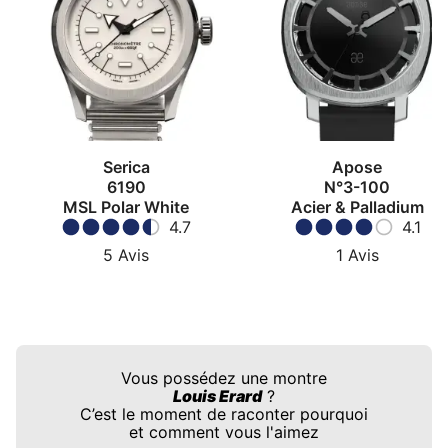
Serica
Apose
6190
N°3-100
MSL Polar White
Acier & Palladium
4.7
4.1
5
Avis
1
Avis
Vous possédez une montre
Louis Erard
?
C’est le moment de raconter pourquoi
et comment vous l'aimez