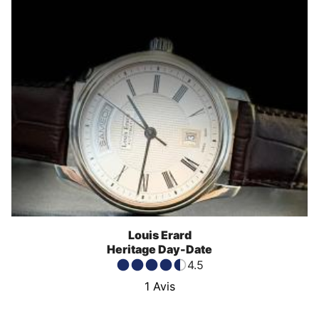
Louis Erard
Heritage Day-Date
4.5
1
Avis