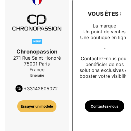
VOUS ÊTES :
La marque
Un point de ventes
Une boutique en ligne
NEUF
-
Chronopassion
271 Rue Saint Honoré
Contactez-nous pour
75001
Paris
bénéficier de nos
France
solutions exclusives et
booster votre visibilité
Itinéraire
+
33142605072
Contactez-nous
Essayer un modèle