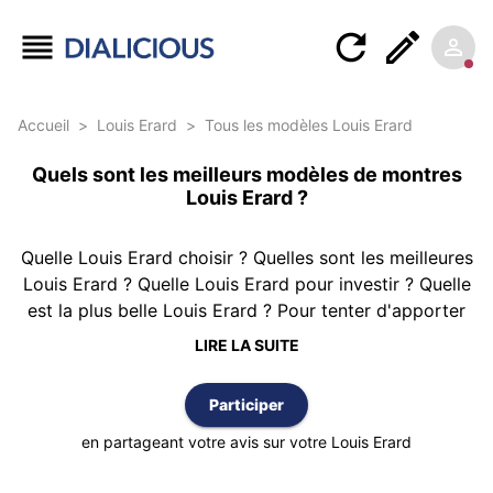
Accueil
>
Louis Erard
>
Tous les modèles Louis Erard
Quels sont les meilleurs modèles de montres
Louis Erard ?
Quelle Louis Erard choisir ? Quelles sont les meilleures
Louis Erard ? Quelle Louis Erard pour investir ? Quelle
est la plus belle Louis Erard ? Pour tenter d'apporter
une réponse, Dialicious vous propose ce classement
LIRE LA SUITE
des montres Louis Erard réalisé à partir de 3 avis
d’authentiques clients possédant au moins une Louis
Participer
Erard. Le classement est réalisé selon la meilleure note
moyenne et vous pouvez également trier cette liste
en partageant votre avis sur votre Louis Erard
par nombre d’avis ou par ordre alphabétique.