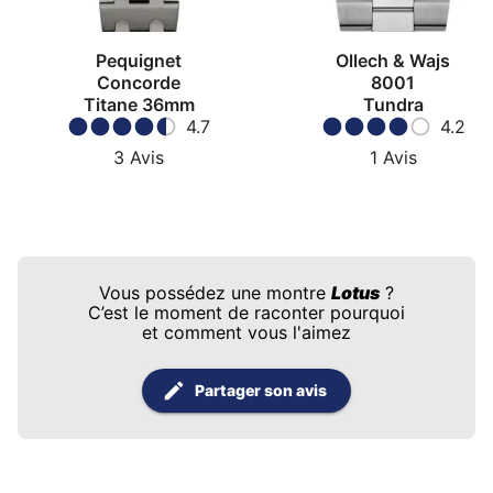
Pequignet
Ollech & Wajs
Concorde
8001
Titane 36mm
Tundra
4.7
4.2
3
Avis
1
Avis
Vous possédez une montre
Lotus
?
C’est le moment de raconter pourquoi
et comment vous l'aimez
Partager son avis