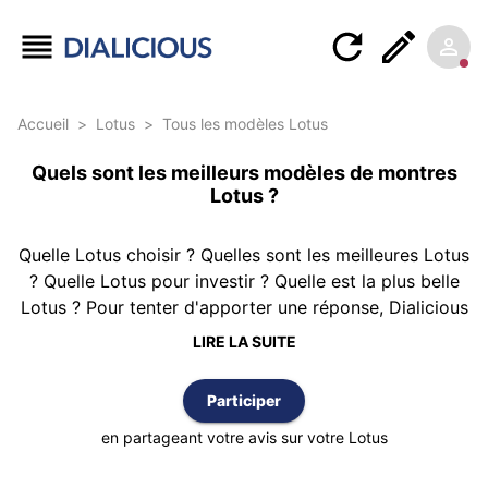
Accueil
>
Lotus
>
Tous les modèles Lotus
Quels sont les meilleurs modèles de montres
Lotus ?
Quelle Lotus choisir ? Quelles sont les meilleures Lotus
? Quelle Lotus pour investir ? Quelle est la plus belle
Lotus ? Pour tenter d'apporter une réponse, Dialicious
vous propose ce classement des montres Lotus
LIRE LA SUITE
réalisé à partir de 3 avis d’authentiques clients
possédant au moins une Lotus. Le classement est
Participer
réalisé selon la meilleure note moyenne et vous
pouvez également trier cette liste par nombre d’avis
en partageant votre avis sur votre Lotus
ou par ordre alphabétique.