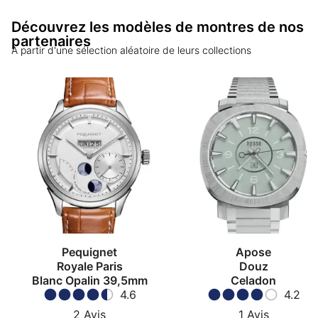
Découvrez les modèles de montres de nos
partenaires
A partir d'une sélection aléatoire de leurs collections
Pequignet
Apose
Royale Paris
Douz
Blanc Opalin 39,5mm
Celadon
4.6
4.2
2
Avis
1
Avis