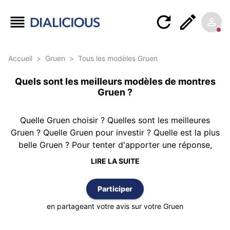
Accueil
>
Gruen
>
Tous les modèles Gruen
Quels sont les meilleurs modèles de montres
Gruen ?
Quelle Gruen choisir ? Quelles sont les meilleures
Gruen ? Quelle Gruen pour investir ? Quelle est la plus
belle Gruen ? Pour tenter d'apporter une réponse,
Dialicious vous propose ce classement des montres
LIRE LA SUITE
Gruen réalisé à partir de 5 avis d’authentiques clients
possédant au moins une Gruen. Le classement est
Participer
réalisé selon la meilleure note moyenne et vous
pouvez également trier cette liste par nombre d’avis
en partageant votre avis sur votre Gruen
ou par ordre alphabétique.