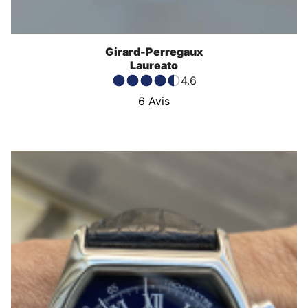
Girard-Perregaux
Laureato
4.6
6
Avis