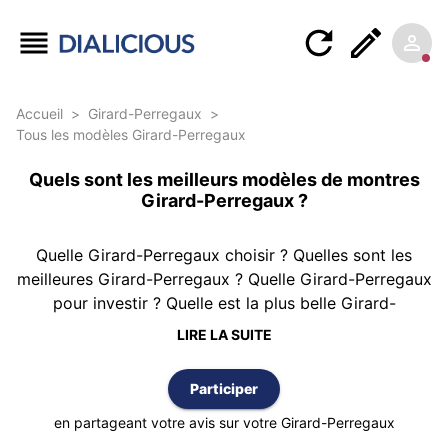
Accueil
>
Girard-Perregaux
>
Tous les modèles Girard-Perregaux
Quels sont les meilleurs modèles de montres
Girard-Perregaux ?
Quelle Girard-Perregaux choisir ? Quelles sont les
meilleures Girard-Perregaux ? Quelle Girard-Perregaux
pour investir ? Quelle est la plus belle Girard-
Perregaux ? Pour tenter d'apporter une réponse,
LIRE LA SUITE
Dialicious vous propose ce classement des montres
Girard-Perregaux réalisé à partir de 13 avis
Participer
d’authentiques clients possédant au moins une Girard-
Perregaux. Le classement est réalisé selon la meilleure
en partageant votre avis sur votre Girard-Perregaux
note moyenne et vous pouvez également trier cette