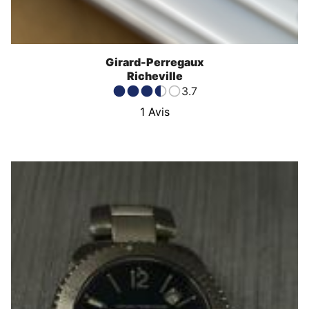
Girard-Perregaux
Richeville
3.7
1
Avis