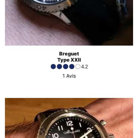
Breguet
Type XXII
4.2
1
Avis