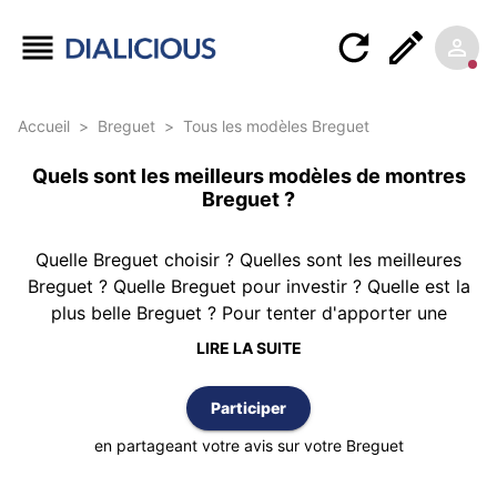
Accueil
>
Breguet
>
Tous les modèles Breguet
Quels sont les meilleurs modèles de montres
Breguet ?
Quelle Breguet choisir ? Quelles sont les meilleures
Breguet ? Quelle Breguet pour investir ? Quelle est la
plus belle Breguet ? Pour tenter d'apporter une
réponse, Dialicious vous propose ce classement des
LIRE LA SUITE
montres Breguet réalisé à partir de 10 avis
d’authentiques clients possédant au moins une
Participer
Breguet. Le classement est réalisé selon la meilleure
note moyenne et vous pouvez également trier cette
en partageant votre avis sur votre Breguet
liste par nombre d’avis ou par ordre alphabétique.