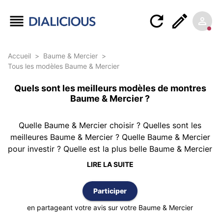
Accueil
>
Baume & Mercier
>
Tous les modèles Baume & Mercier
Quels sont les meilleurs modèles de montres
Baume & Mercier ?
Quelle Baume & Mercier choisir ? Quelles sont les
meilleures Baume & Mercier ? Quelle Baume & Mercier
pour investir ? Quelle est la plus belle Baume & Mercier
? Pour tenter d'apporter une réponse, Dialicious vous
LIRE LA SUITE
propose ce classement des montres Baume & Mercier
réalisé à partir de 13 avis d’authentiques clients
Participer
possédant au moins une Baume & Mercier. Le
classement est réalisé selon la meilleure note moyenne
en partageant votre avis sur votre Baume & Mercier
et vous pouvez également trier cette liste par nombre