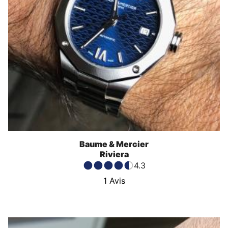
Baume & Mercier
Riviera
4.3
1
Avis