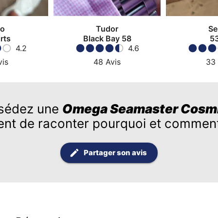
ko
Tudor
Se
rts
Black Bay 58
5
4.2
4.6
vis
48
Avis
33
sédez une
Omega Seamaster Cosm
ent de raconter pourquoi et comment
Partager son avis