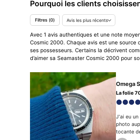
Pourquoi les clients choisis
Filtres
(
0
)
Avis les plus récents
Avec 1 avis authentiques et une note moyen
Cosmic 2000. Chaque avis est une source d
ses possesseurs. Certains la décrivent com
d’aimer sa Seamaster Cosmic 2000 pour son
Omega
S
La folie 
J'ai eu u
photo aupr
tocante dé
montre es