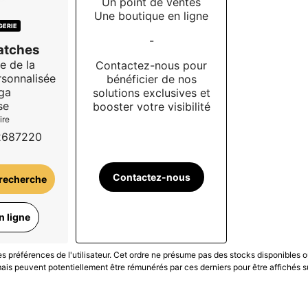
Un point de ventes
Une boutique en ligne
GERIE
-
atches
e de la
Contactez-nous pour
rsonnalisée
bénéficier de nos
ga
solutions exclusives et
se
booster votre visibilité
ire
2687220
Contactez-nous
 recherche
n ligne
les préférences de l'utilisateur. Cet ordre ne présume pas des stocks disponibles o
is peuvent potentiellement être rémunérés par ces derniers pour être affichés s