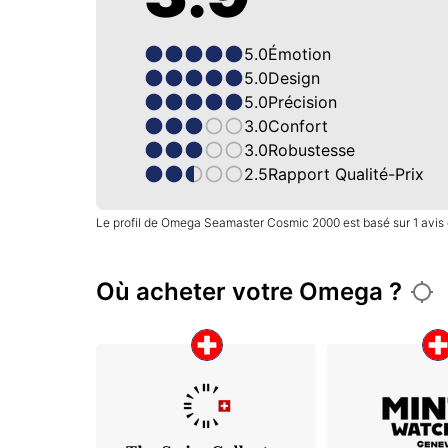
5.0
Émotion
5.0
Design
5.0
Précision
3.0
Confort
3.0
Robustesse
2.5
Rapport Qualité-Prix
Le profil de Omega Seamaster Cosmic 2000 est basé sur 1 avis 
Où acheter votre Omega ?