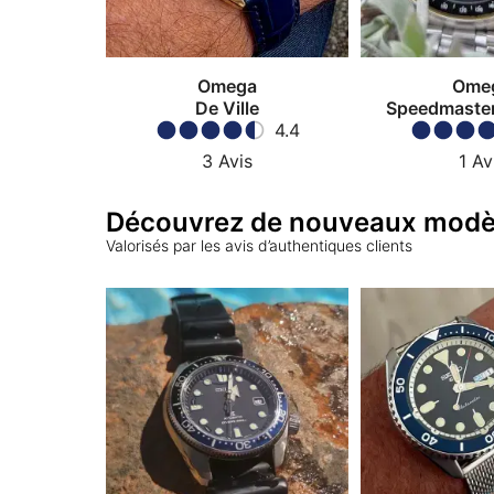
Omega
Ome
De Ville
Speedmaster
4.4
3
Avis
1
Av
Découvrez de nouveaux modè
Valorisés par les avis d’authentiques clients