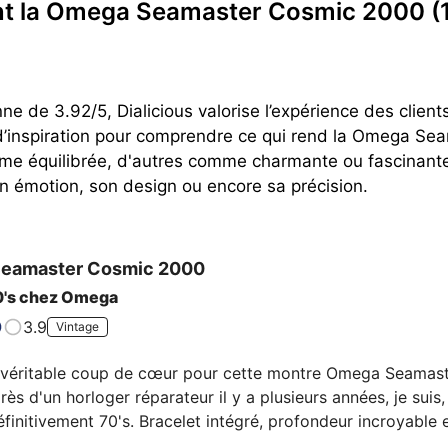
sent la Omega Seamaster Cosmic 2000
(
ne de 3.92/5, Dialicious valorise l’expérience des clie
’inspiration pour comprendre ce qui rend la Omega Se
me équilibrée, d'autres comme charmante ou fascinante 
 émotion, son design ou encore sa précision.
eamaster Cosmic 2000
70's chez Omega
3.9
Vintage
n véritable coup de cœur pour cette montre Omega Seamast
ès d'un horloger réparateur il y a plusieurs années, je suis, 
finitivement 70's. Bracelet intégré, profondeur incroyable en
t un des nombreux témoignage de la folie du design qui sé