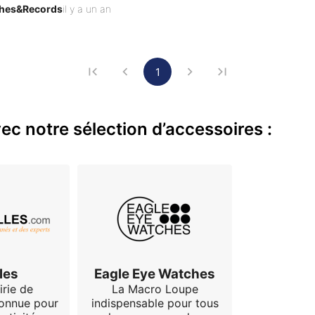
hes&Records
il y a un an
 le calibre 1020 qui bat à 28 800 a/h, elle tient précisémen
1
c notre sélection d’accessoires :
les
Eagle Eye Watches
irie de
La Macro Loupe
connue pour
indispensable pour tous