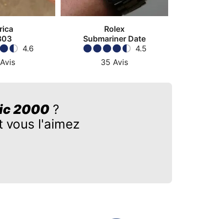
rica
Rolex
303
Submariner Date
4.6
4.5
Avis
35
Avis
ic 2000
?
 vous l'aimez