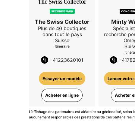
SECONDE MAIN
CONCIER
The Swiss Collector
Minty W
Plus de 40 boutiques
Spécialist
dans tout le pays
recherche pe
Suisse
Ome
Suis
Itinéraire
Itinéra
+
41223620101
+
4178
Essayer un modèle
Lancer votre
Acheter en ligne
Acheter e
L’affichage des partenaires est aléatoire ou géolocalisé, selon 
aucunement responsables des prestations de ces partenaires ma