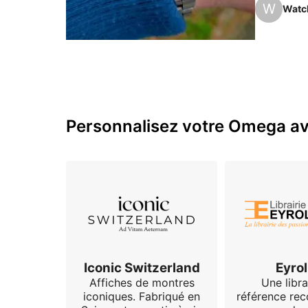
W
Watc
Animée par
Personnalisez votre Omega ave
Iconic Switzerland
Eyrol
Affiches de montres
Une libra
iconiques. Fabriqué en
référence re