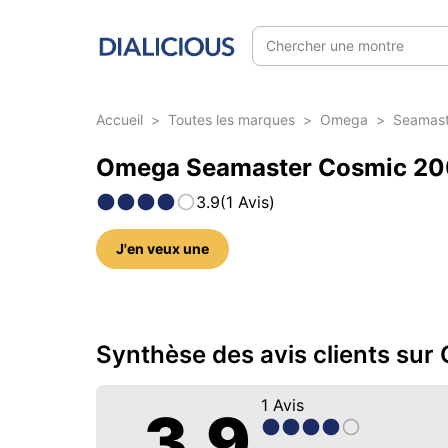
Chercher une montre
Accueil
>
Toutes les marques
>
Omega
>
Seamast
Omega Seamaster Cosmic 2000
3.9
(
1
Avis
)
J'en veux une
6 photos sur ce modèle
Synthèse des avis clients s
1
Avis
3.9