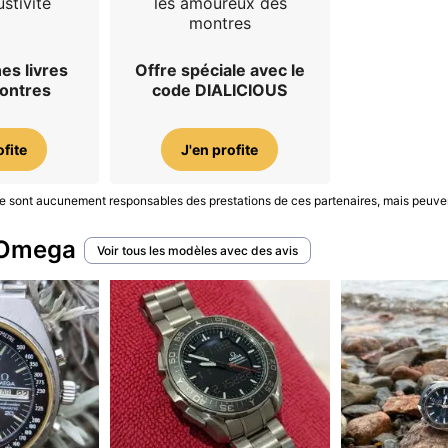
stivité
les amoureux des
montres
es livres
Offre spéciale avec le
montres
code DIALICIOUS
ofite
J'en profite
S ne sont aucunement responsables des prestations de ces partenaires, mais peuve
 Omega
Voir tous les modèles avec des avis