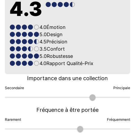
4.3
4.0
Émotion
5.0
Design
4.5
Précision
3.5
Confort
5.0
Robustesse
4.0
Rapport Qualité-Prix
Importance dans une collection
Secondaire
Principale
Fréquence à être portée
Rarement
Fréquemment