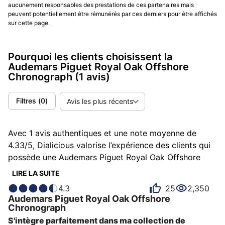
aucunement responsables des prestations de ces partenaires mais
peuvent potentiellement être rémunérés par ces derniers pour être affichés
sur cette page.
Pourquoi les clients choisissent la
Audemars Piguet Royal Oak Offshore
Chronograph
(1 avis)
Filtres
(
0
)
Avis les plus récents
Avec 1 avis authentiques et une note moyenne de
4.33/5, Dialicious valorise l’expérience des clients qui
possède une Audemars Piguet Royal Oak Offshore
Chronograph. Chaque avis est une source d’inspiration
LIRE LA SUITE
pour comprendre ce qui rend la Audemars Piguet
4.3
25
2,350
Royal Oak Offshore Chronograph unique aux yeux de
Audemars Piguet
Royal Oak Offshore
ses possesseurs. Certains la décrivent comme
Chronograph
athlétique, d'autres comme éblouissante ou
S'intègre parfaitement dans ma collection de