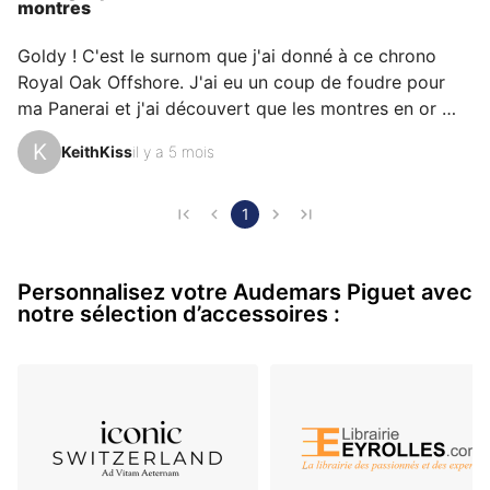
montres
phénoménale et chacun a des raisons personnelles
d’aimer sa Royal Oak Offshore Chronograph pour son
Goldy ! C'est le surnom que j'ai donné à ce chrono 
design, sa robustesse ou encore sa précision.
Royal Oak Offshore. J'ai eu un coup de foudre pour 
ma Panerai et j'ai découvert que les montres en or 
bestiales me vont parfaitement ! Je trouve... 

K
KeithKiss
il y a 5 mois
Une belle présence au poignet, assez rare dans mon 
entourage de toute façon. C'est un modèle au design 
1
fantastique, combinant certaines des lignes 
historiques de la Royal Oak avec une virilité 
Personnalisez votre Audemars Piguet avec
supplémentaire et des fonctionnalités technologiques 
notre sélection d’accessoires :
intéressantes avec la céramique - je crois que c'est de 
la céramique - av…