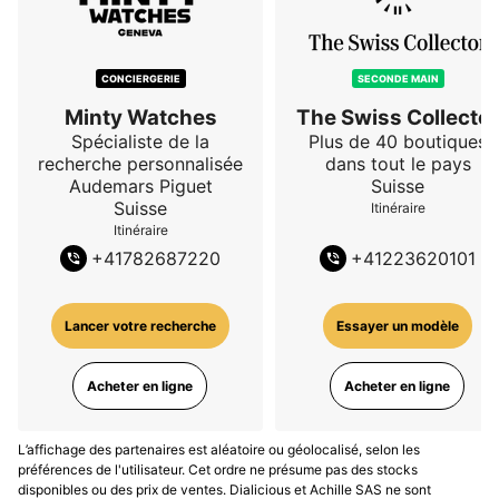
CONCIERGERIE
SECONDE MAIN
Minty Watches
The Swiss Collector
Spécialiste de la
Plus de 40 boutiques
recherche personnalisée
dans tout le pays
Audemars Piguet
Suisse
Suisse
Itinéraire
Itinéraire
+
41782687220
+
41223620101
Lancer votre recherche
Essayer un modèle
Acheter en ligne
Acheter en ligne
L’affichage des partenaires est aléatoire ou géolocalisé, selon les
préférences de l'utilisateur. Cet ordre ne présume pas des stocks
disponibles ou des prix de ventes. Dialicious et Achille SAS ne sont