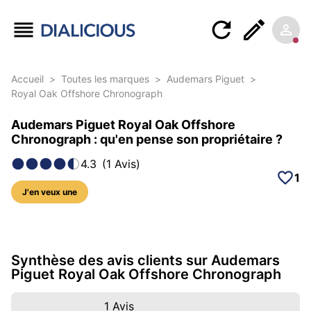
Accueil
>
Toutes les marques
>
Audemars Piguet
>
Royal Oak Offshore Chronograph
Audemars Piguet Royal Oak Offshore
Chronograph : qu'en pense son propriétaire ?
4.3
(
1
Avis
)
1
J'en veux une
5 photos sur ce modèle
Synthèse des avis clients sur Audemars
Piguet Royal Oak Offshore Chronograph
1
Avis