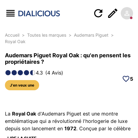
Accueil
>
Toutes les marques
>
Audemars Piguet
>
Royal Oak
Audemars Piguet Royal Oak : qu'en pensent les
propriétaires ?
4.3
(
4
Avis
)
5
J'en veux une
69 photos sur ce modèle
La
Royal Oak
d'Audemars Piguet est une montre
emblématique qui a révolutionné l'horlogerie de luxe
depuis son lancement en
1972
. Conçue par le célèbre
designer Gérald Genta, elle est reconnue pour son