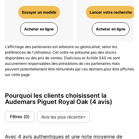
Oak Offshore
, une version plus robuste et sportive,
Essayer un modèle
Lancer votre recherche
avec un boîtier plus grand et des éléments de design
audacieux, destinée aux amateurs de montres
imposantes.
Acheter en ligne
Acheter en ligne
Impact Culturel et Héritage
L’affichage des partenaires est aléatoire ou géolocalisé, selon les
préférences de l'utilisateur. Cet ordre ne présume pas des stocks
La Royal Oak a non seulement redéfini les standards
disponibles ou des prix de ventes. Dialicious et Achille SAS ne sont
du design horloger, mais elle a également influencé la
aucunement responsables des prestations de ces partenaires mais
peuvent potentiellement être rémunérés par ces derniers pour être affichés
culture populaire. Portée par des célébrités, des
sur cette page.
athlètes et des collectionneurs du monde entier, elle
est devenue un symbole de statut et de goût raffiné.
Son design intemporel continue d'inspirer de
Pourquoi les clients choisissent la
Audemars Piguet Royal Oak
(4 avis)
nombreux horlogers et reste une référence
incontournable dans l'industrie.
Filtres
(
0
)
Avis les plus récents
Modèles Récents et Innovations
Avec 4 avis authentiques et une note moyenne de
En 2025, à l'occasion de son 150ᵉ anniversaire,