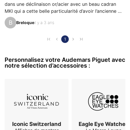
dans une déclinaison or/acier avec un beau cadran 
MKI qui a cette belle particularité d’avoir l’ancienne 
typographie AP. Une icône dont on ne se lasse pas, 
B
Breloque
il y a 3 ans
tant son design tranché ne laisse pas indifférent, le 
tout sublimé par le plus beau des bracelets intégrés ! 
1
Personnalisez votre Audemars Piguet avec
notre sélection d’accessoires :
Iconic Switzerland
Eagle Eye Watches