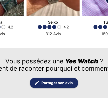
a
Seiko
Tu
4.2
4.2
vis
312
Avis
189
Vous possédez une
Yes Watch
?
ent de raconter pourquoi et comment
Partager son avis