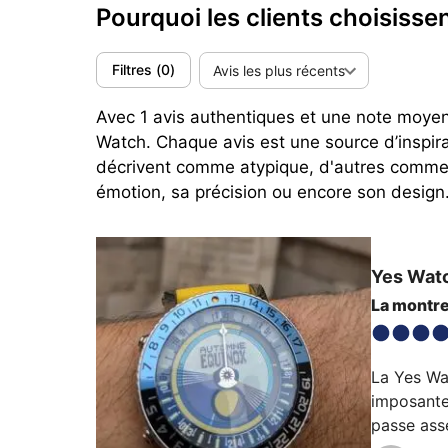
Pourquoi les clients choisiss
Filtres
(
0
)
Avis les plus récents
Avec 1 avis authentiques et une note moyenne
Watch. Chaque avis est une source d’inspir
décrivent comme atypique, d'autres comme 
émotion, sa précision ou encore son design
Yes Wat
La montre 
La Yes Wat
imposante 
passe asse