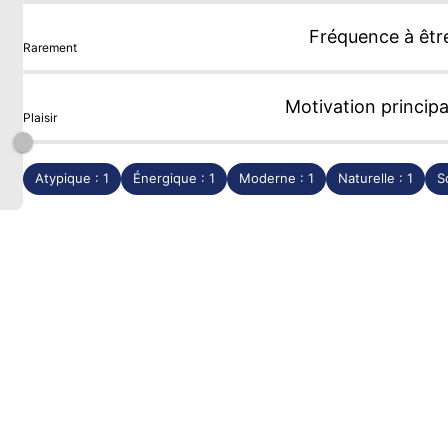
Fréquence à êtr
Rarement
Motivation principa
Plaisir
Atypique : 1
Énergique : 1
Moderne : 1
Naturelle : 1
So