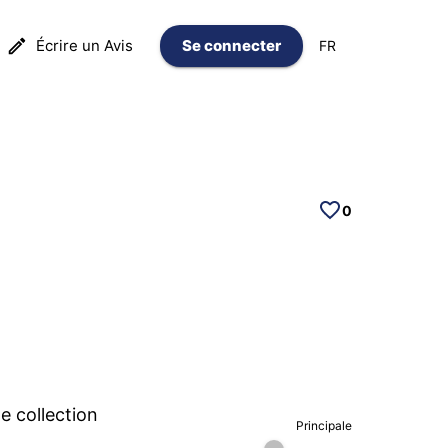
Écrire un Avis
Se connecter
FR
0
 collection
Principale