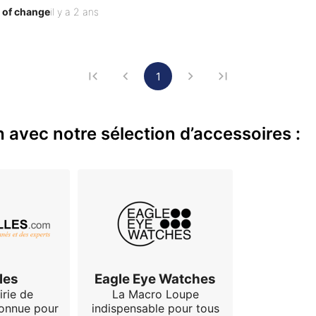
ssumer, et le jaune est en accord avec son aspect solaire. C’es
 of change
il y a 2 ans
autant, il y a 54 fonctions !  Il y a un affichage digit…
1
 avec notre sélection d’accessoires :
les
Eagle Eye Watches
irie de
La Macro Loupe
connue pour
indispensable pour tous