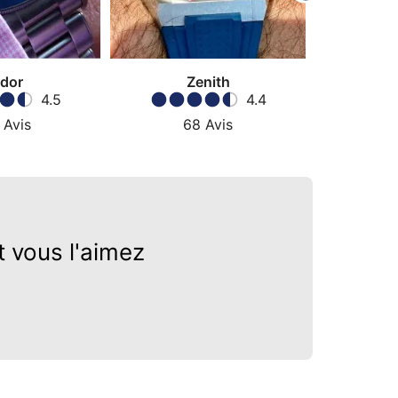
dor
Zenith
Gra
4.5
4.4
Avis
68
Avis
7
 vous l'aimez