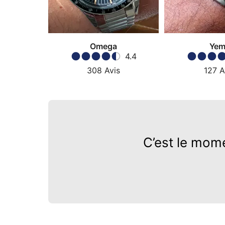
Omega
Yem
4.4
308
Avis
127
A
C’est le mom