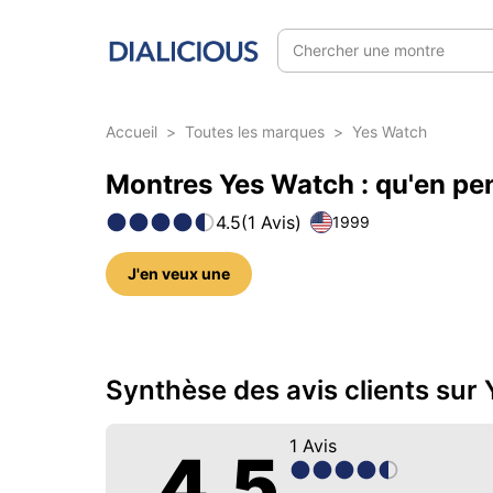
Chercher une montre
Accueil
>
Toutes les marques
>
Yes Watch
Montres Yes Watch : qu'en pen
4.5
(
1
Avis
)
1999
J'en veux une
1 photo sur cette marque
Synthèse des avis clients sur
1
Avis
4.5