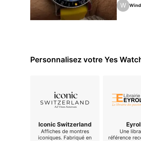
autant l’a
W
Wind
l’est tout 
Personnalisez votre Yes Watch
Iconic Switzerland
Eyrol
Affiches de montres
Une libra
iconiques. Fabriqué en
référence re