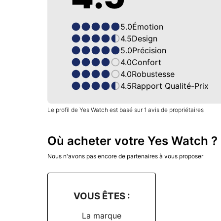
5.0
Émotion
4.5
Design
5.0
Précision
4.0
Confort
4.0
Robustesse
4.5
Rapport Qualité-Prix
Le profil de Yes Watch est basé sur 1 avis de propriétaires
Où acheter votre Yes Watch ?
Nous n'avons pas encore de partenaires à vous proposer
VOUS ÊTES :
La marque