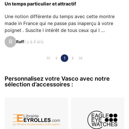
comme belle ou unique et chacun a des raisons
Un temps particulier et attractif
personnelles d’aimer sa Vasco pour son émotion, son
design ou encore sa précision.
Une notion différente du temps avec cette montre 
made in France qui ne passe pas inaperçu à votre 
poignet . Suscite l intérêt de tous ceux qui l 
aperçoivent car différentes des toutes les autres.Un 
R
Raff
il y a 4 ans
moteur suisse sous un verre saphir pour un tarif plus 
que raisonnable en vue de la qualité de ce garde du 
temps.Connaissez vous quelqu’un qui possède une 
1
montre 24H made in France 3 aiguilles?Moi le premier 
de mon entourage et ravi d être le seul.
Personnalisez votre Vasco avec notre
sélection d’accessoires :