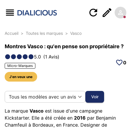
Accueil
>
Toutes les marques
>
Vasco
Montres Vasco : qu'en pense son propriétaire ?
5.0
(
1
Avis
)
0
Micro-Marques
J'en veux une
5 photos sur cette marque
Tous les modèles avec un avis
Voir
La marque
Vasco
est issue d'une campagne
Kickstarter. Elle a été créée en
2016
par Benjamin
Chamfeuil à Bordeaux, en France. Designer de