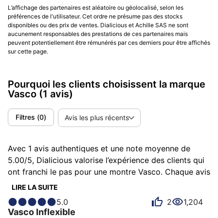
L’affichage des partenaires est aléatoire ou géolocalisé, selon les
préférences de l'utilisateur. Cet ordre ne présume pas des stocks
disponibles ou des prix de ventes. Dialicious et Achille SAS ne sont
aucunement responsables des prestations de ces partenaires mais
peuvent potentiellement être rémunérés par ces derniers pour être affichés
sur cette page.
Pourquoi les clients choisissent la marque
Vasco
(1 avis)
Filtres
(
0
)
Avis les plus récents
Avec 1 avis authentiques et une note moyenne de
5.00/5, Dialicious valorise l’expérience des clients qui
ont franchi le pas pour une montre Vasco. Chaque avis
est une source d’inspiration pour comprendre ce qui
LIRE LA SUITE
rend Vasco unique aux yeux de ses possesseurs.
5.0
2
1,204
Certains la décrivent comme attractive, d'autres
Vasco
Inflexible