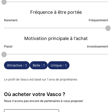
Visionnaire et la Vasco Téméraire.
Fréquence à être portée
Vasco est indépendante et produit plusieurs centaines
de montres par an, tous modèles confondus. (Mise à
Rarement
Fréquemment
jour Septembre 2023)
Motivation principale à l'achat
Plaisir
Investissement
Attractive : 1
Belle : 1
Unique : 1
Le profil de Vasco est basé sur 1 avis de propriétaires
Où acheter votre Vasco ?
Nous n'avons pas encore de partenaires à vous proposer