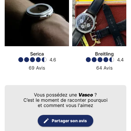
Serica
Breitling
4.6
4.4
69
Avis
64
Avis
Vous possédez une
Vasco
?
C’est le moment de raconter pourquoi
et comment vous l'aimez
Partager son avis