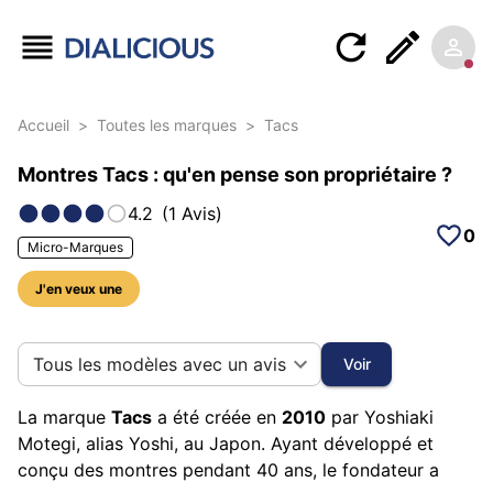
Accueil
>
Toutes les marques
>
Tacs
Montres Tacs : qu'en pense son propriétaire ?
4.2
(
1
Avis
)
0
Micro-Marques
J'en veux une
5 photos sur cette marque
Tous les modèles avec un avis
Voir
La marque
Tacs
a été créée en
2010
par Yoshiaki
Motegi, alias Yoshi, au Japon. Ayant développé et
conçu des montres pendant 40 ans, le fondateur a