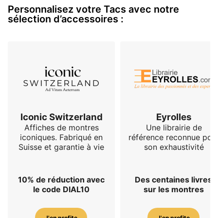
Personnalisez votre Tacs avec notre
lune. La montre est dotée d'un mou…
sélection d’accessoires :
Iconic Switzerland
Eyrolles
Affiches de montres
Une librairie de
iconiques. Fabriqué en
référence reconnue pou
Suisse et garantie à vie
son exhaustivité
10% de réduction avec
Des centaines livres
le code DIAL10
sur les montres
J'en profite
J'en profite