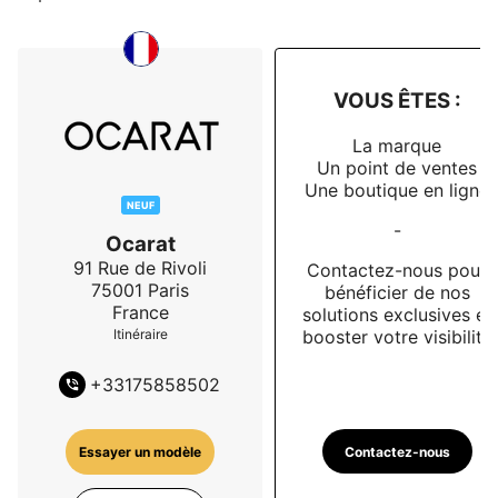
VOUS ÊTES :
La marque
Un point de ventes
Une boutique en ligne
NEUF
-
Ocarat
91 Rue de Rivoli
Contactez-nous pour
75001
Paris
bénéficier de nos
France
solutions exclusives et
booster votre visibilité
Itinéraire
+
33175858502
Contactez-nous
Essayer un modèle