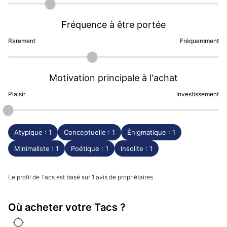
choisir une Tacs qui vous correspond le mieux,
les
avis clients Dialicious
sont une précieuse ressource
Fréquence à être portée
pour évaluer chacun des différents modèles à travers
Rarement
Fréquemment
l'expérience réelle des clients.
(Mise à jour Décembre 2023)
Motivation principale à l'achat
Plaisir
Investissement
Atypique : 1
Conceptuelle : 1
Énigmatique : 1
Minimaliste : 1
Poétique : 1
Insolite : 1
Le profil de Tacs est basé sur 1 avis de propriétaires
Où acheter votre Tacs ?