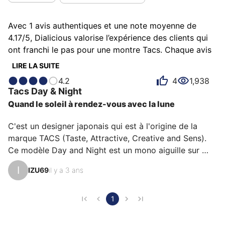
Avec 1 avis authentiques et une note moyenne de
4.17/5, Dialicious valorise l’expérience des clients qui
ont franchi le pas pour une montre Tacs. Chaque avis
est une source d’inspiration pour comprendre ce qui
LIRE LA SUITE
rend Tacs unique aux yeux de ses possesseurs.
4.2
4
1,938
Certains la décrivent comme atypique, d'autres
Tacs
Day & Night
comme conceptuelle ou énigmatique et chacun a des
Quand le soleil à rendez-vous avec la lune
raisons personnelles d’aimer sa Tacs pour son design,
son rapport qualité-prix ou encore son émotion.
C'est un designer japonais qui est à l'origine de la 
marque TACS (Taste, Attractive, Creative and Sens). 
Ce modèle Day and Night est un mono aiguille sur 
base de 24h, avec midi à midi et minuit à 6h (si l'on 
I
IZU69
il y a 3 ans
peut dire !). Le cadran découpé en deux zones jour et 
nuit avec le cercle du haut représentant le soleil et 
celui du bas la lune. Quand il est midi, l’aiguille portant 
1
également un petit cercle, passe exactement au milieu 
du soleil et il en est de même à minuit au niveau de la 