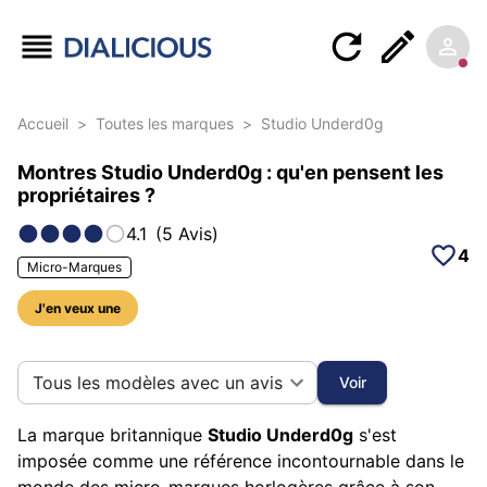
Accueil
>
Toutes les marques
>
Studio Underd0g
Montres Studio Underd0g : qu'en pensent les
propriétaires ?
4.1
(
5
Avis
)
4
Micro-Marques
J'en veux une
26 photos sur cette marque
Tous les modèles avec un avis
Voir
La marque britannique
Studio Underd0g
s'est
imposée comme une référence incontournable dans le