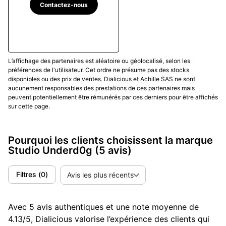
militaires, avec un cadran sobre et une lisibilité
Contactez-nous
optimale.
Aubergine
: Une collaboration avec Fratello
Watches, présentant un cadran violet profond
avec des accents verts.
L’affichage des partenaires est aléatoire ou géolocalisé, selon les
préférences de l'utilisateur. Cet ordre ne présume pas des stocks
disponibles ou des prix de ventes. Dialicious et Achille SAS ne sont
Ces modèles intègrent des mouvements mécaniques
aucunement responsables des prestations de ces partenaires mais
de qualité, tels que le
Sellita SW510
, et sont
peuvent potentiellement être rémunérés par ces derniers pour être affichés
assemblés au Royaume-Uni, renforçant l'engagement
sur cette page.
de la marque envers l'artisanat local.
Pourquoi les clients choisissent la marque
Collaborations et Éditions Limitées
Studio Underd0g
(5 avis)
Studio Underd0g s'est également illustrée par des
Filtres
(
0
)
Avis les plus récents
collaborations audacieuses avec d'autres acteurs de
l'horlogerie :
Avec 5 avis authentiques et une note moyenne de
H. Moser & Cie
: Une association inattendue
4.13/5, Dialicious valorise l’expérience des clients qui
entre une micro-marque britannique et une