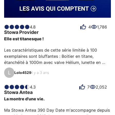
4.8
4
1,786
Stowa
Provider
Elle est titanesque !
Les caractéristiques de cette série limitée à 100 
exemplaires sont bluffantes : Boitier en titane, 
étanchéité à 1000m avec valve Hélium, lunette en 
céramique peinte à la main et mouvement ETA 2824-2 
L
Lolo4529
il y a 3 ans
retravaillé par Stowa sur la précision, le tout pour un 
prix hyper compétitif. Je l'ai équipé d'un bracelet en 
caoutchouc type camouflage qui ajoute encore un 
4.3
7
2,052
Stowa
Antea
côté baroudeur à la montre. Elle est imposante au 
La montre d'une vie.
poignet mais hyper légère. Son fond de cadran gris 
soleillé  fait vivre ce cadran en fonction de la lumière 
Ma Stowa Antea 390 Day Date m'accompagne depuis 
et j…