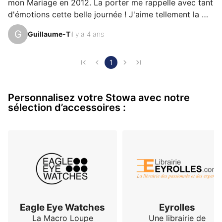
mon Mariage en 2012. La porter me rappelle avec tant 
d'émotions cette belle journée ! J'aime tellement la 
pureté de ses lignes, sa lisibilité, son cadran argenté et 
G
Guillaume-T
il y a 4 ans
ses aiguilles bleuies, qui passent du noir au bleu clair 
en fonction de la lumière ! Il s'agit d'une version 
quasiment spéciale, offrant l'affichage Day et Date et 
1
ne fut produit que pendant quelques mois par Stowa. 
Elle est animée par un mouvement Eta 2836-2 offrant 
Personnalisez votre Stowa avec notre
l'affichage des jours (en allemand, nat…
sélection d’accessoires :
Eagle Eye Watches
Eyrolles
La Macro Loupe
Une librairie de