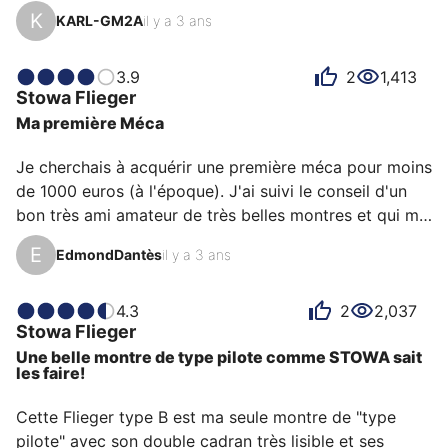
J'aime le cadran lisible et épuré sans date et sans 
K
KARL-GM2A
il y a 3 ans
logo.

Les aiguilles bleuies sur les bords et la petite seconde 
lui donne une petite touche de raffinement.

3.9
2
1,413
Stowa
Flieger
J'apprécie tout particulièrement son mouvement 
Ma première Méca
UNITAS 6498 à remontage manuel de belle facture, 
visible par le fond ouvert et gravé du nom de la 
Je cherchais à acquérir une première méca pour moins 
marque.

de 1000 euros (à l'époque). J'ai suivi le conseil d'un 
Le boitier robuste brossé et sa couronne 
bon très ami amateur de très belles montres et qui me 
surdimensionnée ajoute au style…
connait bien. J'ai été attiré par son histoire (la montre 
E
EdmondDantès
il y a 3 ans
aviateur), son design sobre assorti de détails 
significatifs (logo flieger, aiguilles bleuies, bracelet à 
clous). La couronne bien finie et non proéminente 
4.3
2
2,037
Stowa
Flieger
complète le tout.  Une valeur sure pour celui qui 
Une belle montre de type pilote comme STOWA sait
commence à s'intéresser à l'horlogerie. Je ne m'en 
les faire!
lasse pas et continue de la porter de maniè…
Cette Flieger type B est ma seule montre de "type 
pilote" avec son double cadran très lisible et ses 