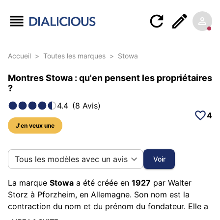
Accueil
>
Toutes les marques
>
Stowa
Montres Stowa : qu'en pensent les propriétaires
?
4.4
(
8
Avis
)
4
J'en veux une
41 photos sur cette marque
Tous les modèles avec un avis
Voir
La marque
Stowa
a été créée en
1927
par Walter
Storz à Pforzheim, en Allemagne. Son nom est la
contraction du nom et du prénom du fondateur. Elle a
depuis sa création produit des montres militaires et