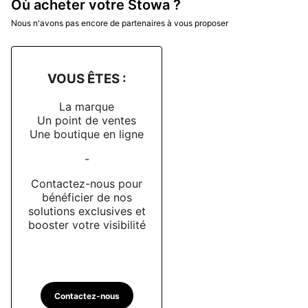
germaniques
Où acheter votre Stowa ?
Nous n'avons pas encore de partenaires à vous proposer
La marque Stowa produit plusieurs milliers de montres
par an tous modèles confondus. Pour choisir le
modèle Stowa qui vous correspond le mieux, les
avis
VOUS ÊTES :
clients Dialicious
sont une précieuse ressource pour
évaluer les différents modèles à travers l'expérience
La marque
réelle des clients
Un point de ventes
Une boutique en ligne
(Mise à jour Décembre 2023)
-
Contactez-nous pour
bénéficier de nos
solutions exclusives et
booster votre visibilité
Contactez-nous