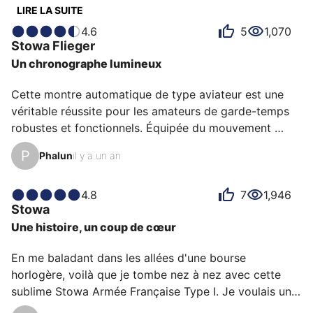
avis est une source d’inspiration pour comprendre ce
LIRE LA SUITE
qui rend Stowa unique aux yeux de ses possesseurs.
4.6
5
1,070
Certains la décrivent comme historique, d'autres
Stowa
Flieger
comme baroudeuse ou légère et chacun a des raisons
Un chronographe lumineux
personnelles d’aimer sa Stowa pour son rapport
qualité-prix, son confort ou encore son design.
Cette montre automatique de type aviateur est une 
véritable réussite pour les amateurs de garde-temps 
robustes et fonctionnels. Équipée du mouvement 
suisse Valjoux 7753, une variante bien connue du 
P
Phalun
il y a un an
légendaire 7750, elle bénéficie d’une excellente 
réputation en matière de fiabilité et de précision. 
Surnommé “le tracteur” par les passionnés, ce calibre 
4.8
7
1,946
Stowa
est réputé pour sa robustesse, même si sa discrétion 
Une histoire, un coup de cœur
sonore laisse parfois à désirer – un petit prix à payer 
pour une mécanique aussi fiable.

En me baladant dans les allées d'une bourse 
horlogère, voilà que je tombe nez à nez avec cette 
Le chronographe 30 minut…
sublime Stowa Armée Française Type I. Je voulais une 
montre militaire depuis longtemps, et voilà que je me 