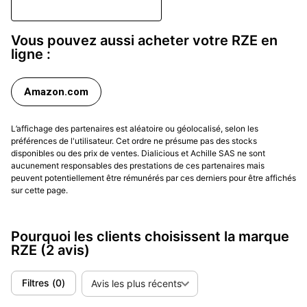
Communauté et esprit d’aventure
Vous pouvez aussi acheter votre RZE en
Dès ses débuts, la marque a misé sur l’interaction avec
ligne :
sa communauté, en recueillant les retours des
premiers clients et en adaptant ses modèles au fil des
Amazon.com
éditions.
Cette approche participative nourrit une
relation de confiance et de fidélité
. RZE communique
volontiers sur l’idée d’aventure, d’exploration et de
L’affichage des partenaires est aléatoire ou géolocalisé, selon les
préférences de l'utilisateur. Cet ordre ne présume pas des stocks
résistance aux conditions réelles, plutôt que sur des
disponibles ou des prix de ventes. Dialicious et Achille SAS ne sont
artifices marketing. Les propriétaires sont encouragés
aucunement responsables des prestations de ces partenaires mais
à partager leurs expériences et photos en situation,
peuvent potentiellement être rémunérés par ces derniers pour être affichés
sur cette page.
renforçant l’identité collective de la marque.
Conseils de sélection et d’usage
Pourquoi les clients choisissent la marque
RZE
(2 avis)
Le choix d’un modèle RZE dépendra avant tout de
l’usage envisagé :
Filtres
(
0
)
Avis les plus récents
Pour un usage quotidien léger, la
RZE Resolute