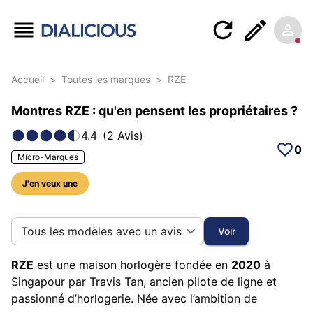
Accueil
>
Toutes les marques
>
RZE
Montres RZE : qu'en pensent les propriétaires ?
4.4
(
2
Avis
)
0
Micro-Marques
J'en veux une
12 photos sur cette marque
Tous les modèles avec un avis
Voir
RZE
est une maison horlogère fondée en
2020
à
Singapour par Travis Tan, ancien pilote de ligne et
passionné d’horlogerie. Née avec l’ambition de