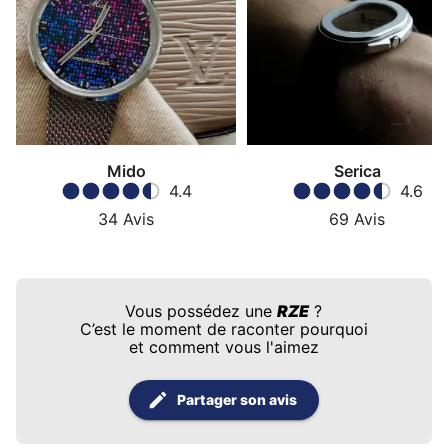
Mido
Serica
4.4
4.6
34
Avis
69
Avis
Vous possédez une
RZE
?
C’est le moment de raconter pourquoi
et comment vous l'aimez
Partager son avis