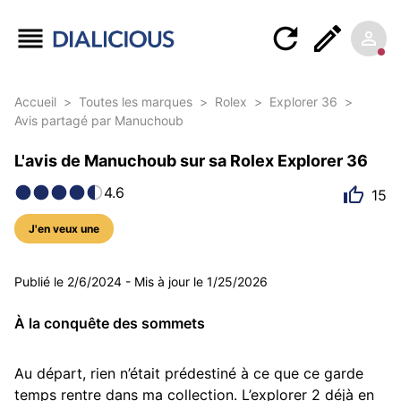
Accueil
>
Toutes les marques
>
Rolex
>
Explorer 36
>
Avis partagé par Manuchoub
L'avis de Manuchoub sur sa Rolex Explorer 36
4.6
15
J'en veux une
7 photos
Publié le
2/6/2024
-
Mis à jour le
1/25/2026
À la conquête des sommets
Au départ, rien n’était prédestiné à ce que ce garde 
temps rentre dans ma collection. L’explorer 2 déjà en 