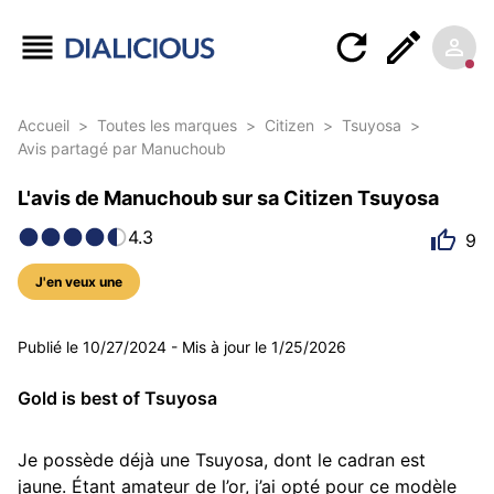
Accueil
>
Toutes les marques
>
Citizen
>
Tsuyosa
>
Avis partagé par Manuchoub
L'avis de Manuchoub sur sa Citizen Tsuyosa
4.3
9
J'en veux une
6 photos
Publié le
10/27/2024
-
Mis à jour le
1/25/2026
Gold is best of Tsuyosa
Je possède déjà une Tsuyosa, dont le cadran est 
jaune. Étant amateur de l’or, j’ai opté pour ce modèle 