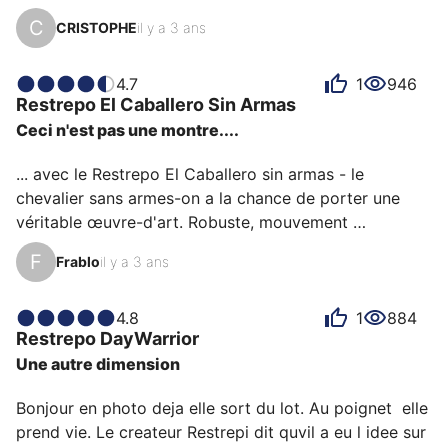
généreuses mais tout à fait portable même par un 
C
CRISTOPHE
il y a 3 ans
petit poignet, un design qui évoque Dali et l’enfance, la 
joie de créer, de vivre chaque seconde. Mais cette 
montre est également très pratique, lisible et 
4.7
1
946
Restrepo
El Caballero Sin Armas
composée de matériaux d’une très haute qualité aussi 
Ceci n'est pas une montre....
bien son mouvement Valjoux, son cadran émaillé que 
ses bracelets en vrai caoutchouc.
... avec le Restrepo El Caballero sin armas - le 
chevalier sans armes-on a la chance de porter une 
véritable œuvre-d'art. Robuste, mouvement 
automatique et conçu par le concepteur franco-
F
Frablo
il y a 3 ans
colombien Fédérico Restrepo, qui a créé avec la forme 
elliptique une vraie pièce d'avant-garde dans la 
4.8
gamme des montres-bracelets. 
1
884
Restrepo
DayWarrior
Une autre dimension
Bonjour en photo deja elle sort du lot. Au poignet  elle 
prend vie. Le createur Restrepi dit quvil a eu l idee sur 