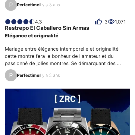
P
Perfectime
il y a 3 ans
supersonique, capturant ainsi le mariage entre la 
technologie de pointe et le savoir-faire horloger 
helvétique. 
4.3
3
1,071
Restrepo
El Caballero Sin Armas
Elégance et originalité
Mariage entre élégance intemporelle et originalité 
cette montre fera le bonheur de l'amateur et du 
passionné de jolies montres. Se démarquant des 
modèles conventionnels avec sa forme elliptique, elle 
P
Perfectime
il y a 3 ans
apporte une touche de sophistication à votre poignet. 
Son allure unique conviendra à différents styles 
vestimentaires.