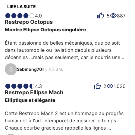
avis est une source d’inspiration pour comprendre ce
LIRE LA SUITE
qui rend Restrepo unique aux yeux de ses
4.0
5
887
possesseurs. Certains la décrivent comme audacieuse,
Restrepo
Octopus
d'autres comme atypique ou élégante et chacun a des
Montre Ellipse Octopus singulière
raisons personnelles d’aimer sa Restrepo pour son
design, son émotion ou encore son rapport qualité-
Étant passionné de belles mécaniques, que ce soit 
prix.
dans l’automobile ou l’aviation depuis plusieurs 
décennies …mais pas seulement, car je nourris une 
passion pour le monde de la Mer. Et bien, je peux 
S
Sebmong70
il y a 2 ans
confirmer que cette "master piece" au design singulier 
a su intégrer avec harmonie les univers précédemment 
décrits. Beau chronographe, avec cadran émail 
4.3
2
1,020
Restrepo
Ellipse Mach
superbement coloré. Mouvement automatique d’une 
Elliptique et élégante
grande autonomie (>48h). Bref pur objet de désir!!

Cette Restrepo Mach 2 est un hommage au progrès 
humain et à l'art intemporel de mesurer le temps.  

,
Chaque courbe gracieuse rappelle les lignes 
aérodynamiques du légendaire Concorde avion 