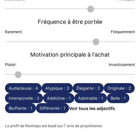
confondus. (Mise à jour Août 2023)
Fréquence à être portée
Rarement
Fréquemment
Motivation principale à l'achat
Plaisir
Investissement
Audacieuse : 4
Atypique : 3
Élégante : 2
Originale : 2
Intemporelle : 2
Addictive : 1
Admirable : 1
Belle : 1
Bluffante : 1
Différente : 1
Voir tous les adjectifs
Le profil de Restrepo est basé sur 7 avis de propriétaires