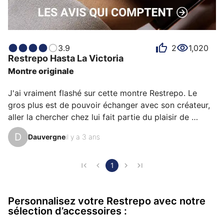
3.9
2
1,020
Restrepo
Hasta La Victoria
Montre originale
J'ai vraiment flashé sur cette montre Restrepo. Le 
gros plus est de pouvoir échanger avec son créateur, 
aller la chercher chez lui fait partie du plaisir de 
l'achat. C'est un grand designer, il s'est illustré dans la 
D
Dauvergne
il y a 3 ans
parfumerie. Ses montrent cassent pas mal de code 
tout en reprenant de nombreux code, notamment celui 
de la forme elliptique un peu oubliée de l'horlogerie. Si 
1
il faut donner un bémol, les bracelets sont très beau, 
mais le dessous du bracelet avec la boucle est un peu 
Personnalisez votre Restrepo avec notre
trop épais, c'est gênant pour trava…
sélection d’accessoires :