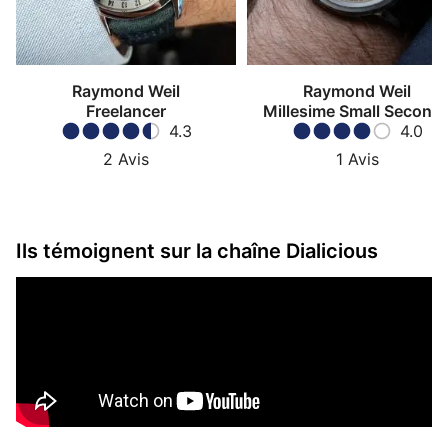
Raymond Weil
Raymond Weil
Freelancer
Millesime Small Second
4.3
4.0
2
Avis
1
Avis
Ils témoignent sur la chaîne Dialicious