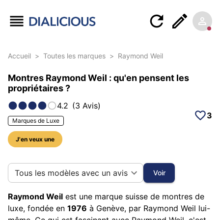
Accueil
>
Toutes les marques
>
Raymond Weil
Montres Raymond Weil : qu'en pensent les
propriétaires ?
4.2
(
3
Avis
)
3
Marques de Luxe
J'en veux une
15 photos sur cette marque
Tous les modèles avec un avis
Voir
Raymond Weil
est une marque suisse de montres de
luxe, fondée en
1976
à Genève, par Raymond Weil lui-