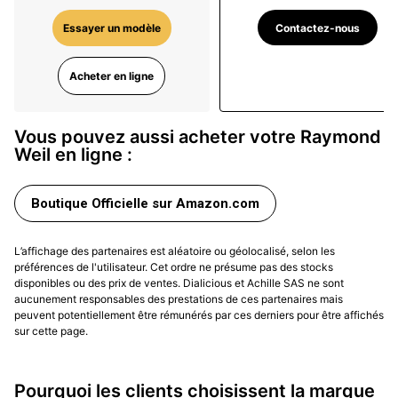
récemment présenté la collection Nabucco, qui est
Contactez-nous
Essayer un modèle
une montre automatique inspirée par l'opéra de Verdi.
Cette collection est plus moderne et sportive que les
Acheter en ligne
précédentes collections de la marque, ce qui montre
la capacité de Raymond Weil à innover et à se
renouveler.
Vous pouvez aussi acheter votre Raymond
Weil en ligne :
En plus des montres pour hommes et femmes,
Raymond Weil propose également une gamme de
montres unisexes. Ces montres, comme la collection
Boutique Officielle sur Amazon.com
Noemia, sont conçues pour être portées par tout le
monde, quel que soit le genre, et sont appréciées pour
L’affichage des partenaires est aléatoire ou géolocalisé, selon les
leur design élégant et raffiné.
préférences de l'utilisateur. Cet ordre ne présume pas des stocks
disponibles ou des prix de ventes. Dialicious et Achille SAS ne sont
Raymond Weil a également prouvé sa capacité à
aucunement responsables des prestations de ces partenaires mais
peuvent potentiellement être rémunérés par ces derniers pour être affichés
s'adapter aux tendances technologiques. En 2016, la
sur cette page.
marque a lancé le Nabucco Cello Tourbillon, une
montre qui mélange le savoir-faire horloger
traditionnel avec une technologie de pointe. Cette
Pourquoi les clients choisissent la marque