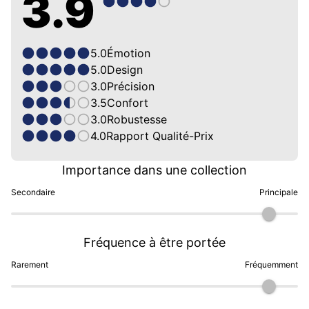
3.9
5.0
Émotion
5.0
Design
3.0
Précision
3.5
Confort
3.0
Robustesse
4.0
Rapport Qualité-Prix
Importance dans une collection
Secondaire
Principale
Fréquence à être portée
Rarement
Fréquemment