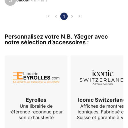
Le cadran est vraiment bien fini l’intégration de la date 
et du jour sont superbement réalisés 

Le bla-bla est intéressant dans son intégration 
1
également (le genre de détail qui plait)

La carrure en 316L bombée poli en fait une presque 
Personnalisez votre N.B. Yäeger avec
une dresswatch 

notre sélection d’accessoires :
La couronne reprend les codes type aviateur big 
crown (logoté NBY)

Mouvement classique Miyota bien décoré sans être 
non plus renversant 

V…
Eyrolles
Iconic Switzerland
Une librairie de
Affiches de montres
référence reconnue pour
iconiques. Fabriqué en
son exhaustivité
Suisse et garantie à vie