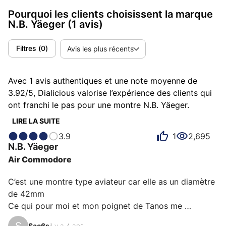
Pourquoi les clients choisissent la marque
N.B. Yäeger
(1 avis)
Filtres
(
0
)
Avis les plus récents
Avec 1 avis authentiques et une note moyenne de
3.92/5, Dialicious valorise l’expérience des clients qui
ont franchi le pas pour une montre N.B. Yäeger.
Chaque avis est une source d’inspiration pour
LIRE LA SUITE
comprendre ce qui rend N.B. Yäeger unique aux yeux
3.9
1
2,695
de ses possesseurs. Certains la décrivent comme
N.B. Yäeger
parfaite, d'autres comme précise ou pointue et chacun
Air Commodore
a des raisons personnelles d’aimer sa N.B. Yäeger pour
son émotion, son design ou encore son rapport
C’est une montre type aviateur car elle as un diamètre 
qualité-prix.
de 42mm 

Ce qui pour moi et mon poignet de Tanos me 
conviens parfaitement 

S
Sac6s
il y a 4 ans