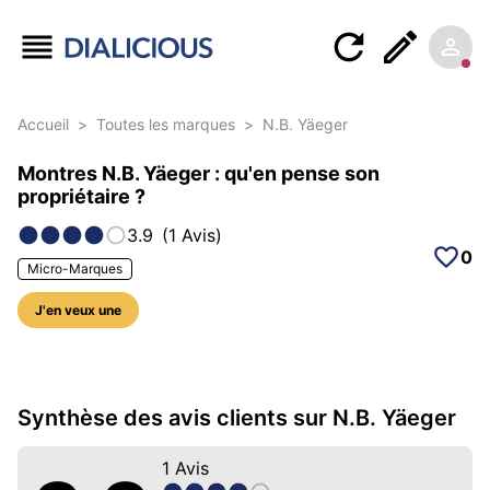
Accueil
>
Toutes les marques
>
N.B. Yäeger
Montres N.B. Yäeger : qu'en pense son
propriétaire ?
3.9
(
1
Avis
)
0
Micro-Marques
J'en veux une
5 photos sur cette marque
Synthèse des avis clients sur N.B. Yäeger
1
Avis