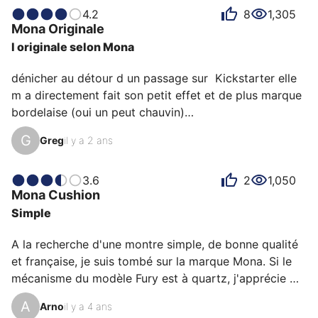
rend Mona unique aux yeux de ses possesseurs.
4.2
8
1,305
Certains la décrivent comme belle, d'autres comme
Mona
Originale
efficace ou attachante et chacun a des raisons
l originale selon Mona
personnelles d’aimer sa Mona pour son rapport
qualité-prix, son design ou encore son confort.
dénicher au détour d un passage sur  Kickstarter elle 
m a directement fait son petit effet et de plus marque 
bordelaise (oui un peut chauvin)

étant plus habitue aux plongeuses je souhaitais une 
G
Greg
il y a 2 ans
montre habillée mais pas trop qui sorte un peut du 
traditionnel 

lors du lancement un  tarif plus que correct pour un 
3.6
2
1,050
Mona
Cushion
petit sellitta sw100 (600euros)

Simple
montre minimaliste au premier abord mais il n en ai 
rien

A la recherche d'une montre simple, de bonne qualité 
plein de petits détails fait que l on s y attache 
et française, je suis tombé sur la marque Mona. Si le 
rapidement 

mécanisme du modèle Fury est à quartz, j'apprécie 
sa taille de 39mm en fait une""passe partout"" avec 
particulièrement le design épurée et le travail sur le 
son a…
A
Arno
il y a 4 ans
boitier. Achetée neuve je la porte régulièrement et je 