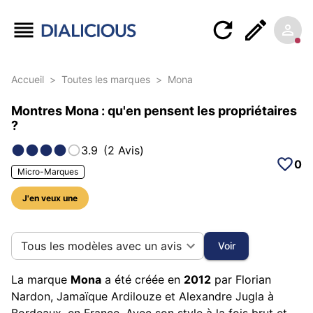
Accueil
>
Toutes les marques
>
Mona
Montres Mona : qu'en pensent les propriétaires
?
3.9
(
2
Avis
)
0
Micro-Marques
J'en veux une
10 photos sur cette marque
Tous les modèles avec un avis
Voir
La marque
Mona
a été créée en
2012
par Florian
Nardon, Jamaïque Ardilouze et Alexandre Jugla à