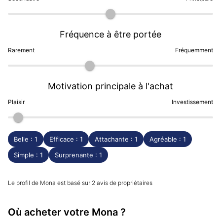
Mona est indépendante et produit plusieurs centaines
de montres par an, tous modèles confondus. Pour
Fréquence à être portée
choisir le modèle Mona qui vous correspond le mieux,
les avis clients sur Dialicious sont une précieuse
Rarement
Fréquemment
ressource pour évaluer chacun des différents modèles
à travers l'expérience réelle des clients.
Motivation principale à l'achat
(Mise à jour en Septembre 2023)
Plaisir
Investissement
Belle : 1
Efficace : 1
Attachante : 1
Agréable : 1
Simple : 1
Surprenante : 1
Le profil de Mona est basé sur 2 avis de propriétaires
Où acheter votre Mona ?