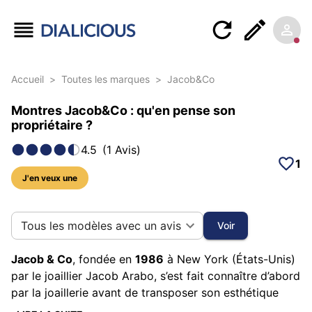
Accueil
>
Toutes les marques
>
Jacob&Co
Montres Jacob&Co : qu'en pense son
propriétaire ?
4.5
(
1
Avis
)
1
J'en veux une
8 photos sur cette marque
Tous les modèles avec un avis
Voir
Jacob & Co
, fondée en
1986
à New York (États-Unis)
par le joaillier Jacob Arabo, s’est fait connaître d’abord
par la joaillerie avant de transposer son esthétique
spectaculaire dans l’horlogerie. La marque vise les