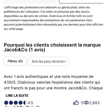
sélective
L’affichage des partenaires est aléatoire ou géolocalisé, selon les
préférences de l'utilisateur. Cet ordre ne présume pas des stocks
Le positionnement est assumé : haute horlogerie
disponibles ou des prix de ventes. Dialicious et Achille SAS ne sont
expressive, souvent sertie, destinée à une clientèle
aucunement responsables des prestations de ces partenaires mais
recherchant l’exception et la signature visuelle. Les
peuvent potentiellement être rémunérés par ces derniers pour être affichés
sur cette page.
prix varient selon la complexité, le sertissage et les
séries, avec
une fourchette de prix allant de
plusieurs dizaines de milliers à plusieurs millions de
Pourquoi les clients choisissent la marque
dollars
. La distribution s’appuie sur des boutiques
Jacob&Co
(1 avis)
dédiées et des détaillants triés sur le volet ; certaines
références sont produites en séries limitées (volumes :
Filtres
(
0
)
Avis les plus récents
non communiqué). Le cœur de clientèle regroupe
collectionneurs en quête de pièces conversationnelles,
amateurs d’automobile, d’art pop-culturel et d’objets-
Avec 1 avis authentiques et une note moyenne de
manifestes.
4.50/5, Dialicious valorise l’expérience des clients qui
ont franchi le pas pour une montre Jacob&Co. Chaque
Conclusion
avis est une source d’inspiration pour comprendre ce
LIRE LA SUITE
qui rend Jacob&Co unique aux yeux de ses
4.5
5
2,893
Jacob & Co s’adresse à ceux qui veulent une montre-
possesseurs. Certains la décrivent comme atypique,