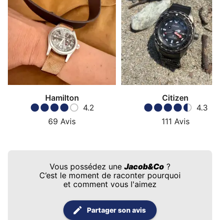
Hamilton
Citizen
4.2
4.3
69
Avis
111
Avis
Vous possédez une
Jacob&Co
?
C’est le moment de raconter pourquoi
et comment vous l'aimez
Partager son avis