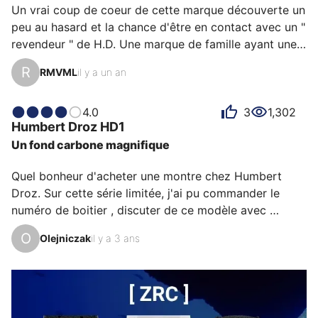
Un vrai coup de coeur de cette marque découverte un 
peu au hasard et la chance d'être en contact avec un " 
revendeur " de H.D. Une marque de famille ayant une 
vraie histoire horlogère (et pas une storytelling bidon) 
R
RMVML
il y a un an
depuis 3 générations.

Une montre originale, très réfléchie sérieuse qui me 
suggère une passade entre une Panerai et une Bell et 
4.0
3
1,302
Humbert Droz
HD1
Ross. Comment ne pas voir aussi l'inspiration des LIP 
Un fond carbone magnifique
Rudy Meyer et quand on sait que le Grand-Père a été 
proche de cette famille. Humbert-Droz c'est 
Quel bonheur d'acheter une montre chez Humbert 
Reparalux, travailleur de…
Droz. Sur cette série limitée, j'ai pu commander le 
numéro de boitier , discuter de ce modèle avec 
Julien......... c'est déjà une belle expérience.

O
Olejniczak
il y a 3 ans
Fan de carbone, j'ai craqué pour son originalité, sa 
forme coussin, le guichet date à 4 h30, ses aiguilles 
très classes, bien visibles. Elle ne passe jamais 
inaperçue.