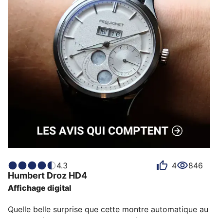
trancher, partez du contexte d’usage, validez
l’ergonomie, puis choisissez l’esthétique qui vous
ressemble.
Avant de finaliser, confrontez votre
shortlist avec les avis clients Dialicious pour croiser
retours d’expérience, confort et pertinence.
(Mise à jour Octobre 2025)
4.3
4
846
Humbert Droz
HD4
Affichage digital
Quelle belle surprise que cette montre automatique au 