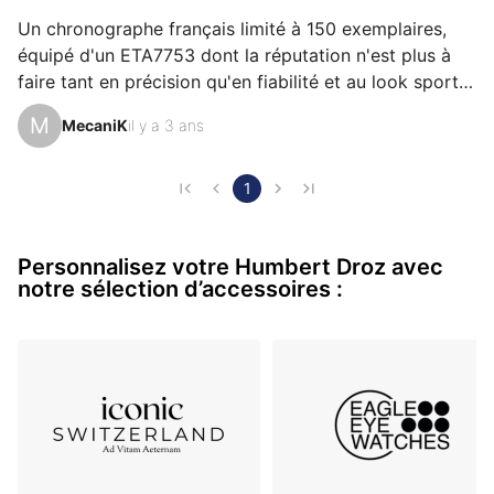
Un chronographe français limité à 150 exemplaires, 
équipé d'un ETA7753 dont la réputation n'est plus à 
faire tant en précision qu'en fiabilité et au look sportif 
à souhait avec un format coussin, c'était une 
M
MecaniK
il y a 3 ans
proposition plus qu'intéressante de la part de la 
maison Humbert-Droz : j'ai craqué ! Beaucoup de 
chronographes nous offrent la fonction tachymètre, 
1
j'ai opté pour la version pulsomètre à l'acquisition de 
cette montre, non pas que la fonction me soit plus 
Personnalisez votre Humbert Droz avec
utile mais cela apporte une diversité supplémentaire à 
notre sélection d’accessoires :
m…