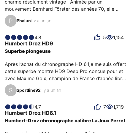
charme résolument vintage ! Animée par un 
mouvement Bernhard Förster des années 70, elle 
combine habilement authenticité mécanique et 
P
Phalun
il y a un an
esthétique rétro. Ce calibre, longtemps oublié, a 
nécessité pas moins d’un an et demi de travail pour 
être remis en état et adapté à une production 
4.8
5
1,154
Humbert Droz
HD9
moderne — un vrai travail d’orfèvre horloger, qui force 
Superbe plongeuse
le respect.

Après l’achat du chronographe HD 6.1je me suis offert 
Le plus étonnant ? Son affichage digital de l’heure, 
cette superbe montre HD9 Deep Pro conçue pour et 
rare pour une montre mécanique, qui lui confère une 
avec Maxime Goix, champion de France d’apnée libre. 
originalit…
Elle est équipée du mouvement La Joux Perret  G100 
S
Sportline92
il y a un an
avec 68 heures de réserve de marche, couronne 
vissée et une luminescence de ouf. Encore une belle 
montre signée Humbert-Droz qui nous offre des 
4.7
7
1,719
Humbert Droz
HD6.1
montres de belles factures. 
Humbert-Droz chronographe calibre La Joux Perret