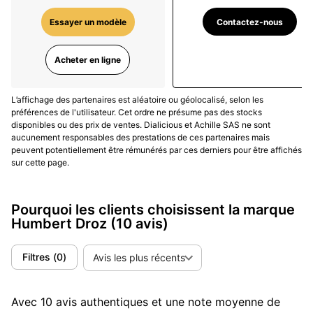
Humbert Droz HD9 Deep Pro
— Ligne orientée
immersion : étanchéité élevée, lunette de
Contactez-nous
Essayer un modèle
plongée, repères lumineux généreux.
Acheter en ligne
Mouvements et philosophie mécanique
L’affichage des partenaires est aléatoire ou géolocalisé, selon les
La marque s’appuie sur des mouvements éprouvés
préférences de l'utilisateur. Cet ordre ne présume pas des stocks
(automatiques trois aiguilles-date notamment), dans
disponibles ou des prix de ventes. Dialicious et Achille SAS ne sont
une optique de précision régulière, de maintenance
aucunement responsables des prestations de ces partenaires mais
peuvent potentiellement être rémunérés par ces derniers pour être affichés
simple et de disponibilité de pièces à long terme ; ce
sur cette page.
choix pragmatique vise à garantir des coûts de
possession maîtrisés et une fiabilité « sans surprise »,
cohérente avec
un usage réellement quotidien
.
Pourquoi les clients choisissent la marque
Humbert Droz
(10 avis)
Matériaux, dimensions et ressenti au poignet
Filtres
(
0
)
Avis les plus récents
Les boîtiers sont majoritairement en acier inoxydable,
avec fonds et couronnes vissés selon les modèles ;
verres saphir et bracelets acier/caoutchouc/nylon
Avec 10 avis authentiques et une note moyenne de