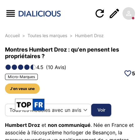
Accueil
>
Toutes les marques
>
Humbert Droz
Montres Humbert Droz : qu'en pensent les
propriétaires ?
4.5
(
10
Avis
)
5
Micro-Marques
J'en veux une
52 photos sur cette marque
Tous les modèles avec un avis
Voir
Humbert Droz
et
non communiqué
. Née en France et
associée à l’écosystème horloger de Besançon, la