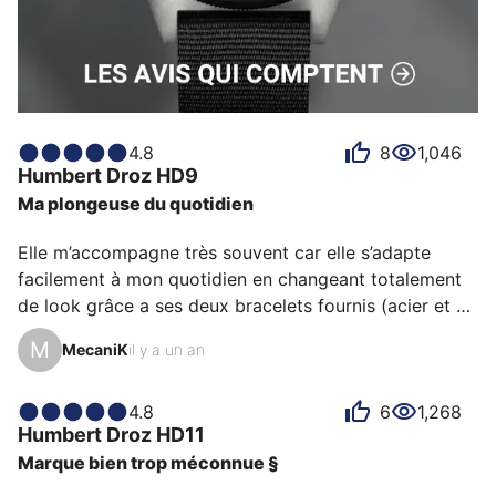
4.8
8
1,046
Humbert Droz
HD9
Ma plongeuse du quotidien
Elle m’accompagne très souvent car elle s’adapte 
facilement à mon quotidien en changeant totalement 
de look grâce a ses deux bracelets fournis (acier et 
caoutchouc). Elle représente le 5e océan reconnu par 
M
MecaniK
il y a un an
la National Geographic Society avec son cadran blanc 
éclatant qui offre au passage une excellente lisibilité 
de l’heure. Sa trotteuse lollipop est à la fois discrète 
4.8
6
1,268
Humbert Droz
HD11
mais bien visible grâce à ce point de Luminova 
Marque bien trop méconnue §
efficace. La loupe de date inversée (oui le saphir est 
plat !) permet de mettre en valeur la date à 3…