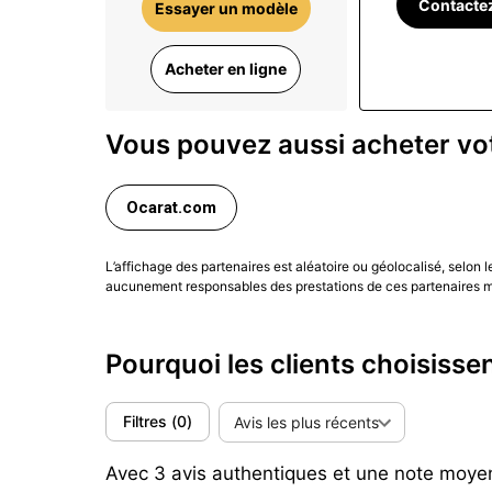
Contacte
Essayer un modèle
héritée des années 1970. La version automati
privilégient la précision, la simplicité et le pr
Acheter en ligne
quand la Night Diver ajoute une dimension plu
Avant de choisir, confrontez votre préférence 
Vous pouvez aussi acheter vot
(Mise à jour juin 2026)
Ocarat.com
L’affichage des partenaires est aléatoire ou géolocalisé, selon 
aucunement responsables des prestations de ces partenaires ma
Pourquoi les clients choisiss
Filtres
(
0
)
Avis les plus récents
Avec 3 avis authentiques et une note moyenne