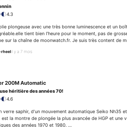
onnin
4.3
olie plongeuse avec une très bonne luminescence et un boîti
gréable.elle tient bien l’heure pour le moment, pas de grosse
be sur la chaîne de moonwatch.fr. Je suis très content de m
-rheel
il y a 7 mois
er 200M Automatic
use héritière des années 70!
4.6
n verre saphir, d'un mouvement automatique Seiko Nh35 et 
 est la montre de plongée la plus avancée de HGP et une vé
ques des années 1970 et 1980. 
