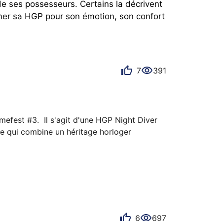
 ses possesseurs. Certains la décrivent 
mer sa HGP pour son émotion, son confort 
7
391
fest #3.  Il s'agit d'une HGP Night Diver 
 qui combine un héritage horloger 
liée à une boutique de plongée parisienne 
   que la marque Wolbrook connue pour 
6
697