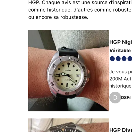
HGP. Chaque avis est une source d’inspirat
comme historique, d'autres comme robuste o
ou encore sa robustesse.
HGP
Nig
Véritable
Je vous pr
200M Auto
historique
HGP (pour
D
DSF
i
des année
leurs mont
HGP
Div