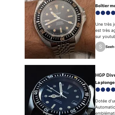
Boîtier m
Une très j
est très a
sur youtu
S
Seeh
HGP
Div
La plonge
Dotée d'u
Automatic
emblémati