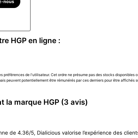
z-nous
que conviendra aux amateurs de mécanique, tandis que la v
ix. Les déclinaisons Commando offrent le meilleur équilibre en
s graphique.
à l’expérience réelle des propriétaires via les avis clients
re HGP en ligne :
les préférences de l'utilisateur. Cet ordre ne présume pas des stocks disponibles o
is peuvent potentiellement être rémunérés par ces derniers pour être affichés s
ent la marque HGP
(3 avis)
 de 4.36/5, Dialicious valorise l’expérience des clients