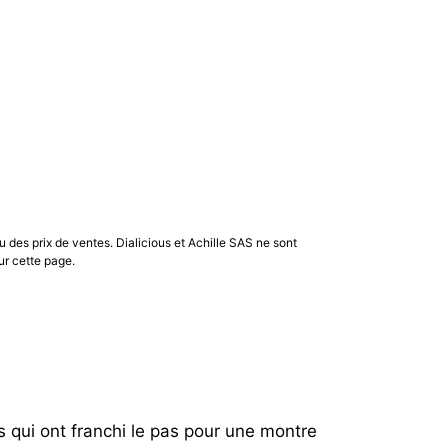
ersion méca-quartz séduira les porteurs qui
tre héritage, lisibilité et usage quotidien,
 Dialicious.
u des prix de ventes. Dialicious et Achille SAS ne sont
ur cette page.
 qui ont franchi le pas pour une montre 