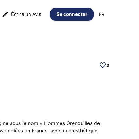
Écrire un Avis
Se connecter
FR
2
origine sous le nom « Hommes Grenouilles de
assemblées en France, avec une esthétique