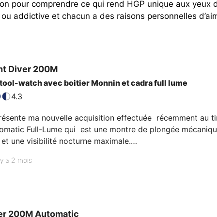
ion pour comprendre ce qui rend HGP unique aux yeux de
u addictive et chacun a des raisons personnelles d’ai
ht Diver 200M
 tool-watch avec boitier Monnin et cadra full lume
4.3
ésente ma nouvelle acquisition effectuée  récemment au time
matic Full-Lume qui  est une montre de plongée mécanique
 et une visibilité nocturne maximale.

 Hommes Grenouilles de Paris) est une marque initialement 
l y a 2 mois
s 1970 et relancée récemment par les mêmes propriétaires
res "skindiver". Ici c'est  une véritabl…
er 200M Automatic