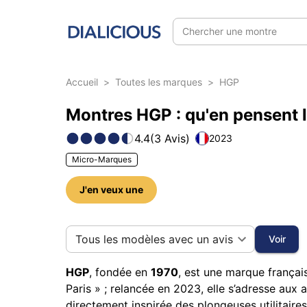
Chercher une montre
Accueil
>
Toutes les marques
>
HGP
Montres HGP : qu'en pensent l
4.4
(
3
Avis
)
2023
Micro-Marques
J'en veux une
14 photos sur cette marque
Tous les modèles avec un avis
Voir
HGP
, fondée en
1970
, est une marque françai
Paris » ; relancée en 2023, elle s’adresse au
directement inspirée des plongeuses utilitaire