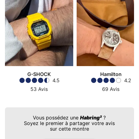
G-SHOCK
Hamilton
4.5
4.2
53
Avis
69
Avis
Vous possédez une
Habring²
?
Soyez le premier à partager votre avis
sur cette montre