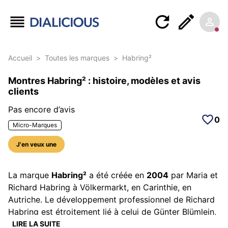
Accueil
>
Toutes les marques
>
Habring²
Montres Habring² : histoire, modèles et avis
clients
Pas encore d’avis
0
Micro-Marques
J'en veux une
La marque
Habring²
a été créée en
2004
par Maria et
Richard Habring à Völkermarkt, en Carinthie, en
Autriche. Le développement professionnel de Richard
Habring est étroitement lié à celui de Günter Blümlein,
son mentor et parrain pendant de nombreuses
LIRE LA SUITE