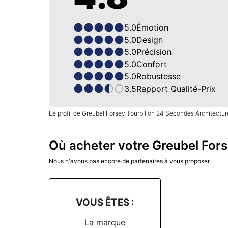
5.0
Émotion
5.0
Design
5.0
Précision
5.0
Confort
5.0
Robustesse
3.5
Rapport Qualité-Prix
Le profil de Greubel Forsey Tourbillon 24 Secondes Architecture
Où acheter votre Greubel Fors
Nous n'avons pas encore de partenaires à vous proposer
VOUS ÊTES :
La marque