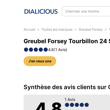
Chercher une montre
Accueil
>
Toutes les marques
>
Greubel Forsey
>
Greubel Forsey Tourbillon 24 
4.8
(
1
Avis
)
J'en veux une
5 photos sur ce modèle
Synthèse des avis clients sur
1
Avis
4.8