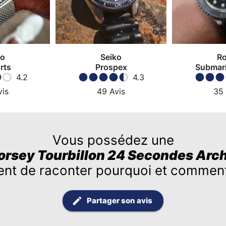
ko
Seiko
Ro
rts
Prospex
Submari
4.2
4.3
vis
49
Avis
35
Vous possédez une
orsey Tourbillon 24 Secondes Arch
ent de raconter pourquoi et comment
Partager son avis