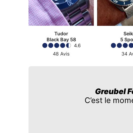
Tudor
Sei
Black Bay 58
5 Spo
4.6
48
Avis
34
A
Greubel F
C’est le mom