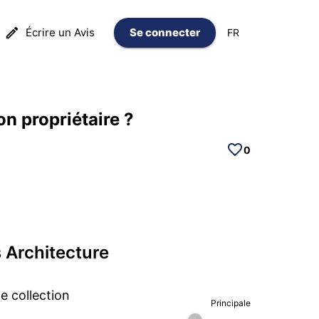
Écrire un Avis
Se connecter
FR
n propriétaire ?
0
 Architecture
 collection
Principale