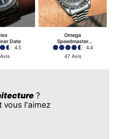
lex
Omega
ner Date
Speedmaster
4.5
Moonwatch
4.4
Avis
47
Avis
itecture
?
 vous l'aimez