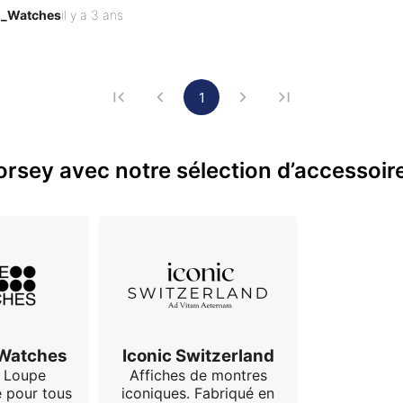
n’est pas réellement transmissible sous forme d’image, et ce
o_Watches
il y a 3 ans
rai, qu’en photo, la lecture de l’heure ne semble pas aisée, et 
1
est en titane, du moins pour la lunette, les cornes et le fond
…
rsey avec notre sélection d’accessoire
 Watches
Iconic Switzerland
 Loupe
Affiches de montres
e pour tous
iconiques. Fabriqué en