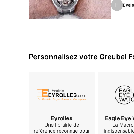
regardant 
E
Eyel
pièce.

C’est si v
La montre 
qui laisse
Personnalisez votre Greubel Fo
Eyrolles
Eagle Eye
Une librairie de
La Macro
référence reconnue pour
indispensabl