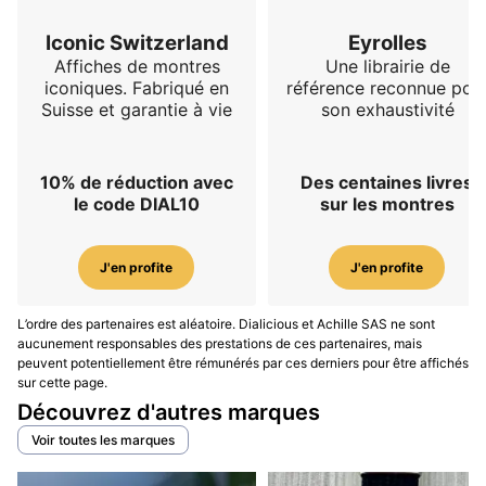
symbole universel, de la tradition du memento mori,
de la richesse visuelle de la fête mexicaine Día de los
Iconic Switzerland
Eyrolles
Muertos et de références anciennes comme les
Affiches de montres
Une librairie de
montres-crânes du dix-septième siècle. Loin d’une
iconiques. Fabriqué en
référence reconnue pou
Suisse et garantie à vie
son exhaustivité
esthétique macabre gratuite, ces montres utilisent la
forme du crâne pour parler de temps fini, de souvenir
et de vitalité.
Le crâne devient chez Fiona Krüger un
10% de réduction avec
Des centaines livres
symbole de vie autant que de mort, porté par la
le code DIAL10
sur les montres
couleur, la lumière et la construction multicouche du
cadran.
J'en profite
J'en profite
Fiona Krüger Skull
— Pièce fondatrice de la
marque, reconnaissable à son boîtier en forme de
L’ordre des partenaires est aléatoire. Dialicious et Achille SAS ne sont
crâne et à son approche très graphique du
aucunement responsables des prestations de ces partenaires, mais
temps.
peuvent potentiellement être rémunérés par ces derniers pour être affichés
sur cette page.
Fiona Krüger Petit Skull
— Version plus
Découvrez d'autres marques
compacte et plus portable de l’idée originale,
conservant la forme symbolique tout en offrant
Voir toutes les marques
une présence plus facile au poignet.