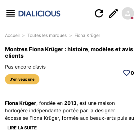
Accueil
>
Toutes les marques
>
Fiona Krüger
Montres Fiona Krüger : histoire, modèles et avis
clients
Pas encore d’avis
0
J'en veux une
Fiona Krüger
, fondée en
2013
, est une maison
horlogère indépendante portée par la designer
écossaise Fiona Krüger, formée aux beaux-arts puis au
design et aux métiers du luxe à l’ECAL en Suisse ; elle
LIRE LA SUITE
s’adresse aux collectionneurs qui voient la montre