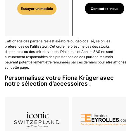
Cette position explique la place très particulière de
Contactez-nous
Essayer un modèle
Fiona Krüger dans l’horlogerie indépendante. La
marque ne cherche pas à reproduire les codes suisses
les plus attendus : boîtier rond classique, cadran
sobre, complication traditionnelle et discours
L’affichage des partenaires est aléatoire ou géolocalisé, selon les
patrimonial. Elle part au contraire d’une idée, d’une
préférences de l'utilisateur. Cet ordre ne présume pas des stocks
image ou d’un symbole, puis construit autour de cette
disponibles ou des prix de ventes. Dialicious et Achille SAS ne sont
intuition un objet mécanique cohérent. La montre
aucunement responsables des prestations de ces partenaires mais
peuvent potentiellement être rémunérés par ces derniers pour être affichés
devient une petite architecture émotionnelle : elle
sur cette page.
indique l’heure, mais elle évoque aussi la mort, la
Personnalisez votre Fiona Krüger avec
mémoire, l’énergie, le chaos, la transformation ou la
notre sélection d’accessoires :
célébration de la vie.
Skull et Petit Skull : memento mori lumineux,
couleurs et métiers d’art
La collection Skull est la signature historique de Fiona
Krüger. Elle s’inspire notamment du crâne comme