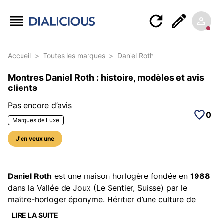
Accueil
>
Toutes les marques
>
Daniel Roth
Montres Daniel Roth : histoire, modèles et avis
clients
Pas encore d’avis
0
Marques de Luxe
J'en veux une
Daniel Roth
est une maison horlogère fondée en
1988
dans la Vallée de Joux (Le Sentier, Suisse) par le
maître-horloger éponyme. Héritier d’une culture de
chronométrie classique qu’il a contribué à
LIRE LA SUITE