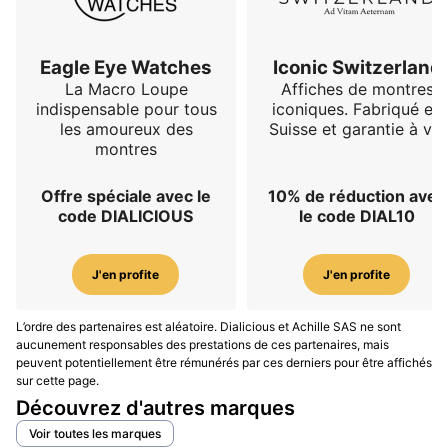
Tourbillons, minutes rétrogrades et «
Papillon » : jalons créatifs (1988–2005)
Eagle Eye Watches
Iconic Switzerland
Dès l’origine, Daniel Roth s’est illustré par des
La Macro Loupe
Affiches de montres
complications poétiques et lisibles : tourbillons,
indispensable pour tous
iconiques. Fabriqué en
quantièmes, affichages rétrogrades et sa célèbre
les amoureux des
Suisse et garantie à vie
montres
indication « Papillon » mêlant saut d’heures et minutes
en éventail ;
la forme sert l’affichage, jamais l’inverse
.
Offre spéciale avec le
10% de réduction avec
Ces thèmes se déclinent dans des séries courtes,
code DIALICIOUS
le code DIAL10
souvent en métaux précieux, où la qualité de finition –
anglages, côtes, traits tirés – tient un rôle central.
J'en profite
J'en profite
Daniel Roth Tourbillon Souscription
— réédition
contemporaine fidèle à l’esprit des premiers
L’ordre des partenaires est aléatoire. Dialicious et Achille SAS ne sont
tourbillons, série très limitée, finition manuelle
aucunement responsables des prestations de ces partenaires, mais
poussée.
peuvent potentiellement être rémunérés par ces derniers pour être affichés
Daniel Roth Tourbillon
(calibre DR001) —
sur cette page.
Découvrez d'autres marques
architecture traditionnelle, grande ouverture sur
l’organe régulateur, cadran guilloché, priorité à la
Voir toutes les marques