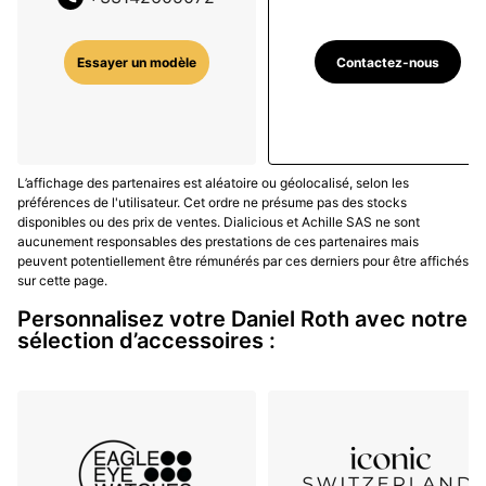
minuterie fine, chiffres appliqués équilibrés et
guillochages réguliers qui structurent la surface du
cadran. L’ensemble évoque une horlogerie classique
Contactez-nous
Essayer un modèle
revisitée, avec davantage d’architecture visuelle et de
profondeur d’affichage. Le fond de boîte reste souvent
plein sur les pièces les plus traditionnelles pour
préserver l’esprit d’atelier, quand d’autres références
L’affichage des partenaires est aléatoire ou géolocalisé, selon les
adoptent un fond transparent afin de valoriser les
préférences de l'utilisateur. Cet ordre ne présume pas des stocks
finitions.
disponibles ou des prix de ventes. Dialicious et Achille SAS ne sont
aucunement responsables des prestations de ces partenaires mais
Cette esthétique, plus instrumentale que
peuvent potentiellement être rémunérés par ces derniers pour être affichés
sur cette page.
démonstrative, privilégie l’équilibre entre élégance et
utilité quotidienne : le format ovale-rectangulaire
Personnalisez votre Daniel Roth avec notre
sélection d’accessoires :
autorise des épaisseurs contenues et des proportions
harmonieuses, tandis que les cornes droites assurent
une tenue stable sur bracelet cuir.
Le résultat parle
autant aux amateurs de montre de ville qu’aux
collectionneurs sensibles aux codes historiques
.